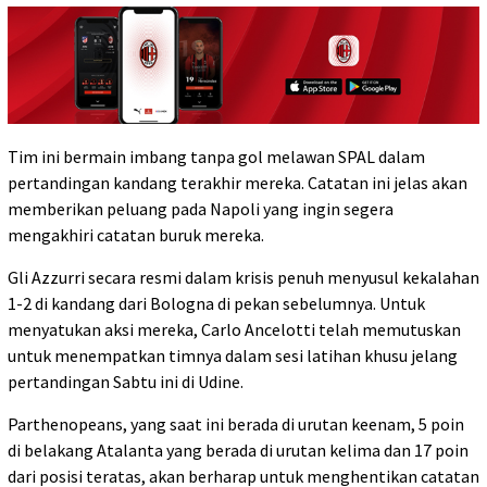
Tim ini bermain imbang tanpa gol melawan SPAL dalam
pertandingan kandang terakhir mereka. Catatan ini jelas akan
memberikan peluang pada Napoli yang ingin segera
mengakhiri catatan buruk mereka.
Gli Azzurri secara resmi dalam krisis penuh menyusul kekalahan
1-2 di kandang dari Bologna di pekan sebelumnya. Untuk
menyatukan aksi mereka, Carlo Ancelotti telah memutuskan
untuk menempatkan timnya dalam sesi latihan khusu jelang
pertandingan Sabtu ini di Udine.
Parthenopeans, yang saat ini berada di urutan keenam, 5 poin
di belakang Atalanta yang berada di urutan kelima dan 17 poin
dari posisi teratas, akan berharap untuk menghentikan catatan