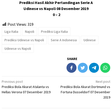
Prediksi Hasil Akhir Pertandingan Serie A
Udinese vs Napoli 08 Desember 2019
0 – 2
Post Views:
319
Liga Italia
Napoli
Prediksi Liga Italia
Prediksi Udinese vs Napoli
Serie A Indonesia
Udinese
Udinese vs Napoli
SHARE
Post
Previous post
Next post
Prediksi Bola Akurat Atalanta vs
Prediksi Bola Akurat Dortmund vs
navigation
Hellas Verona 07 Desember 2019
Fortuna Dusseldorf 07 Desember
2019