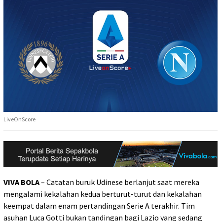
LiveOnScore
VIVA BOLA
– Catatan buruk Udinese berlanjut saat mereka
mengalami kekalahan kedua berturut-turut dan kekalahan
keempat dalam enam pertandingan Serie A terakhir. Tim
asuhan Luca Gotti bukan tandingan bagi Lazio yang sedang