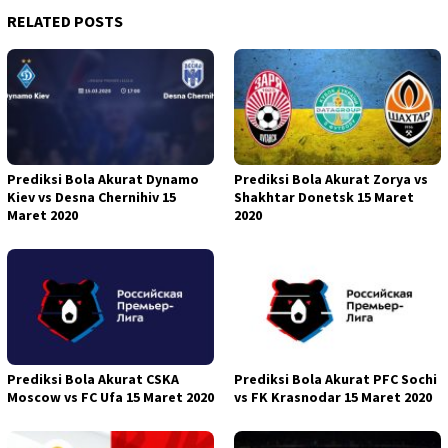
RELATED POSTS
Prediksi Bola Akurat Dynamo
Prediksi Bola Akurat Zorya vs
Kiev vs Desna Chernihiv 15
Shakhtar Donetsk 15 Maret
Maret 2020
2020
Prediksi Bola Akurat CSKA
Prediksi Bola Akurat PFC Sochi
Moscow vs FC Ufa 15 Maret 2020
vs FK Krasnodar 15 Maret 2020