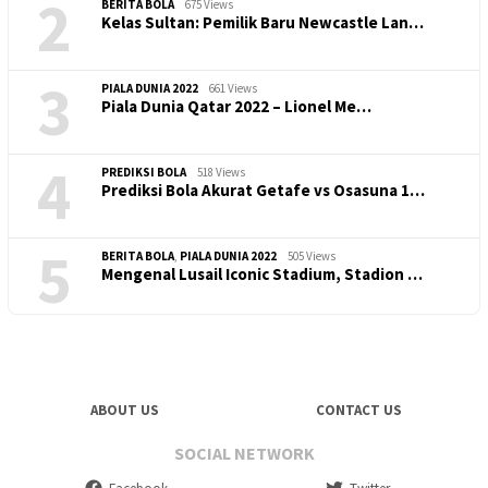
2
BERITA BOLA
675 Views
Kelas Sultan: Pemilik Baru Newcastle Lan…
3
PIALA DUNIA 2022
661 Views
Piala Dunia Qatar 2022 – Lionel Me…
4
PREDIKSI BOLA
518 Views
Prediksi Bola Akurat Getafe vs Osasuna 1…
5
BERITA BOLA
,
PIALA DUNIA 2022
505 Views
Mengenal Lusail Iconic Stadium, Stadion …
ABOUT US
CONTACT US
SOCIAL NETWORK