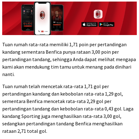
Tuan rumah rata-rata memiliki 1,71 poin per pertandingan
kandang sementara Benfica punya rataan 3,00 poin per
pertandingan tandang, sehingga Anda dapat melihat mengapa
kami akan mendukung tim tamu untuk menang pada dinihari
nanti.
Tuan rumah telah mencetak rata-rata 1,71 gol per
pertandingan kandang dan kebobolan rata-rata 1,29 gol,
sementara Benfica mencetak rata-rata 2,29 gol per
pertandingan tandang dan kebobolan rata-rata 0,43 gol. Laga
kandang Sporting juga menghasilkan rata-rata 3,00 gol,
sedangkan pertandingan tandang Benfica menghasilkan
rataan 2,71 total gol.