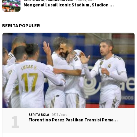
Mengenal Lusail Iconic Stadium, Stadion …
BERITA POPULER
1
BERITA BOLA
1617 Views
​Florentino Perez Pastikan Transisi Pema…