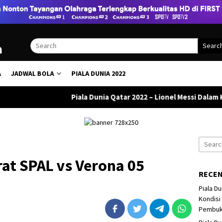
Searc
A
JADWAL BOLA
PIALA DUNIA 2022
Piala Dunia Qatar 2022 – Lionel Messi Dalam Kondisi Pr
Search
for:
rat SPAL vs Verona 05
RECEN
Piala D
Kondisi
Pembuka