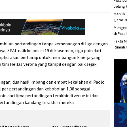
Piala D
Jelang 
Menilik 
Qatar 2
Mengena
di Piala
Fakta M
sembilan pertandingan tanpa kemenangan di liga dengan
Rumah P
a, SPAL naik ke posisi 19 di klasemen, tiga poin dari
mplici akan berharap untuk membangun kinerja yang
 tim Hellas Verona yang tampil dengan baik sejak
gan, dua hasil imbang dan empat kekalahan di Paolo
 per pertandingan dan kebobolan 1,38 sebagai
n dari lima pertandingan terakhir di venue ini dan
 pertandingan kandang terakhir mereka.