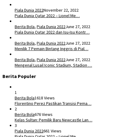
Piala Dunia 2022
November 22, 2022
Piala Dunia Qatar 2022 – Lionel Me…
Berita Bola
,
Piala Dunia 2022
June 27, 2022
Piala Dunia Qatar 2022 dan Isu-Isu Kontr…
Berita Bola
,
Piala Dunia 2022
June 27, 2022
Menilik 7 Pemain Bintang Inggris di Pial…
Berita Bola
,
Piala Dunia 2022
June 27, 2022
Mengenal Lusail Iconic Stadium, Stadion …
Berita Populer
1
Berita Bola
1618 Views
​Florentino Perez Pastikan Transisi Pema…
2
Berita Bola
676 Views
Kelas Sultan: Pemilik Baru Newcastle Lan…
3
Piala Dunia 2022
661 Views
Piala Dunia Qatar 2022 – Lionel Me…