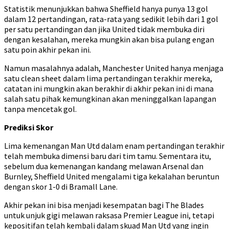
Statistik menunjukkan bahwa Sheffield hanya punya 13 gol
dalam 12 pertandingan, rata-rata yang sedikit lebih dari 1 gol
per satu pertandingan dan jika United tidak membuka diri
dengan kesalahan, mereka mungkin akan bisa pulang engan
satu poin akhir pekan ini.
Namun masalahnya adalah, Manchester United hanya menjaga
satu clean sheet dalam lima pertandingan terakhir mereka,
catatan ini mungkin akan berakhir di akhir pekan ini di mana
salah satu pihak kemungkinan akan meninggalkan lapangan
tanpa mencetak gol.
Prediksi Skor
Lima kemenangan Man Utd dalam enam pertandingan terakhir
telah membuka dimensi baru dari tim tamu. Sementara itu,
sebelum dua kemenangan kandang melawan Arsenal dan
Burnley, Sheffield United mengalami tiga kekalahan beruntun
dengan skor 1-0 di Bramall Lane.
Akhir pekan ini bisa menjadi kesempatan bagi The Blades
untuk unjuk gigi melawan raksasa Premier League ini, tetapi
kepositifan telah kembali dalam skuad Man Utd yang ingin