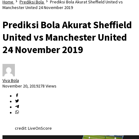
Home
Prediksi Bola
Prediksi Bola Akurat Sheffield United vs
Manchester United 24 November 2019
Prediksi Bola Akurat Sheffield
United vs Manchester United
24 November 2019
Viva Bola
November 20, 2019
278 Views
credit: LiveOnScore