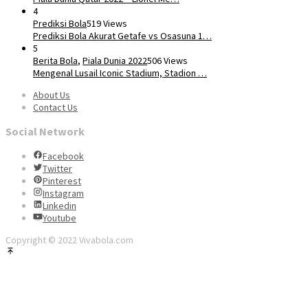
4
Prediksi Bola
519 Views
Prediksi Bola Akurat Getafe vs Osasuna 1…
5
Berita Bola
,
Piala Dunia 2022
506 Views
Mengenal Lusail Iconic Stadium, Stadion …
About Us
Contact Us
Social Network
Facebook
Twitter
Pinterest
Instagram
Linkedin
Youtube
Copyright © 2022 Vivabola.com