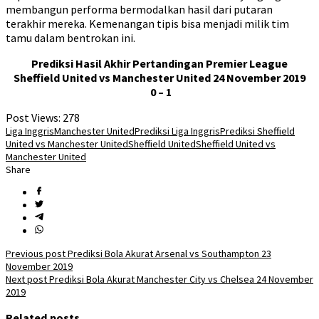
membangun performa bermodalkan hasil dari putaran
terakhir mereka. Kemenangan tipis bisa menjadi milik tim
tamu dalam bentrokan ini.
Prediksi Hasil Akhir Pertandingan Premier League
Sheffield United vs Manchester United 24 November 2019
0 – 1
Post Views:
278
Liga Inggris
Manchester United
Prediksi Liga Inggris
Prediksi Sheffield
United vs Manchester United
Sheffield United
Sheffield United vs
Manchester United
Share
Post
Previous post
Prediksi Bola Akurat Arsenal vs Southampton 23
November 2019
navigation
Next post
Prediksi Bola Akurat Manchester City vs Chelsea 24 November
2019
Related posts