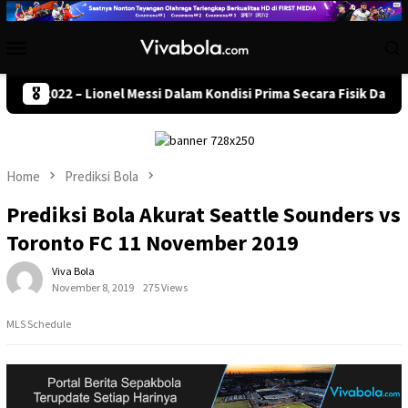
Skip
to
Mobile
content
Menu
ar 2022 – Lionel Messi Dalam Kondisi Prima Secara Fisik Dan Ment
🎖️
Home
Prediksi Bola
Prediksi Bola Akurat Seattle Sounders vs
Toronto FC 11 November 2019
Viva Bola
November 8, 2019
275 Views
MLS Schedule