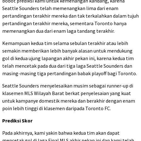
bobot prediksi kami untuk kemenangan kandang, karena
Seattle Sounders telah memenangkan lima dari enam
pertandingan terakhir mereka dan tak terkalahkan dalam tujuh
pertandingan terakhir mereka, sementara Toronto hanya
memenangkan dua dari enam laga tandang terakhir.
Kemampuan kedua tim selama sebulan terakhir atau lebih
semakin memberikan lebih banyak alasan untuk mendukung
gol di kedua ujung lapangan akhir pekan ini, karena kedua tim
telah mencetak pada dua dari tiga laga Seattle Sounders dan
masing-masing tiga pertandingan babak playoff bagi Toronto.
Seattle Sounders menyelesaikan musim sebagai runner-up di
klasemen MLS Wilayah Barat berkat penyelesaian yang kuat
untuk kampanye domestik mereka dan berakhir dengan enam
poin lebih tinggi di klasemen daripada Toronto FC.
Prediksi Skor
Pada akhirnya, kami yakin bahwa kedua tim akan dapat
mencetak gol di laga Final MLS akhir pekan ini dan kami telah