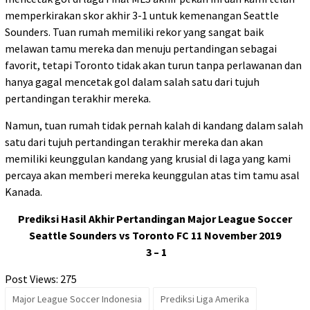
memperkirakan skor akhir 3-1 untuk kemenangan Seattle
Sounders. Tuan rumah memiliki rekor yang sangat baik
melawan tamu mereka dan menuju pertandingan sebagai
favorit, tetapi Toronto tidak akan turun tanpa perlawanan dan
hanya gagal mencetak gol dalam salah satu dari tujuh
pertandingan terakhir mereka.
Namun, tuan rumah tidak pernah kalah di kandang dalam salah
satu dari tujuh pertandingan terakhir mereka dan akan
memiliki keunggulan kandang yang krusial di laga yang kami
percaya akan memberi mereka keunggulan atas tim tamu asal
Kanada.
Prediksi Hasil Akhir Pertandingan Major League Soccer
Seattle Sounders vs Toronto FC 11 November 2019
3 – 1
Post Views:
275
Major League Soccer Indonesia
Prediksi Liga Amerika