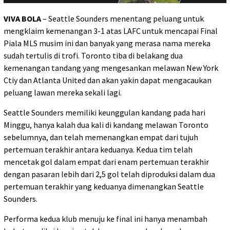
VIVA BOLA
– Seattle Sounders menentang peluang untuk
mengklaim kemenangan 3-1 atas LAFC untuk mencapai Final
Piala MLS musim ini dan banyak yang merasa nama mereka
sudah tertulis di trofi. Toronto tiba di belakang dua
kemenangan tandang yang mengesankan melawan New York
Ctiy dan Atlanta United dan akan yakin dapat mengacaukan
peluang lawan mereka sekali lagi.
Seattle Sounders memiliki keunggulan kandang pada hari
Minggu, hanya kalah dua kali di kandang melawan Toronto
sebelumnya, dan telah memenangkan empat dari tujuh
pertemuan terakhir antara keduanya. Kedua tim telah
mencetak gol dalam empat dari enam pertemuan terakhir
dengan pasaran lebih dari 2,5 gol telah diproduksi dalam dua
pertemuan terakhir yang keduanya dimenangkan Seattle
Sounders.
Performa kedua klub menuju ke final ini hanya menambah