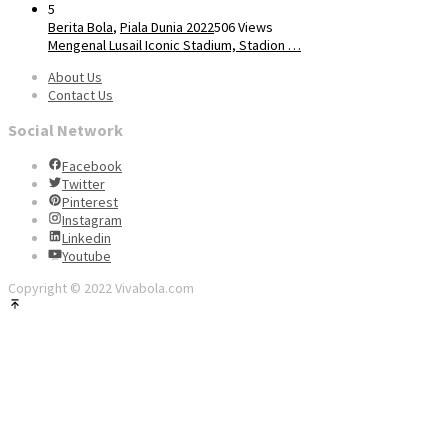
5
Berita Bola
,
Piala Dunia 2022
506 Views
Mengenal Lusail Iconic Stadium, Stadion …
About Us
Contact Us
Social Network
Facebook
Twitter
Pinterest
Instagram
Linkedin
Youtube
Copyright © 2022 Vivabola.com