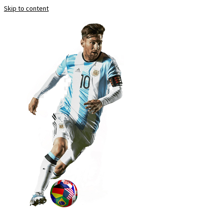
Skip to content