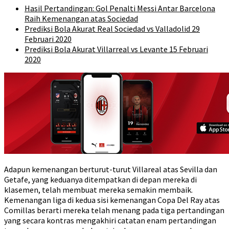
Hasil Pertandingan: Gol Penalti Messi Antar Barcelona
Raih Kemenangan atas Sociedad
Prediksi Bola Akurat Real Sociedad vs Valladolid 29
Februari 2020
Prediksi Bola Akurat Villarreal vs Levante 15 Februari
2020
Adapun kemenangan berturut-turut Villareal atas Sevilla dan
Getafe, yang keduanya ditempatkan di depan mereka di
klasemen, telah membuat mereka semakin membaik.
Kemenangan liga di kedua sisi kemenangan Copa Del Ray atas
Comillas berarti mereka telah menang pada tiga pertandingan
yang secara kontras mengakhiri catatan enam pertandingan