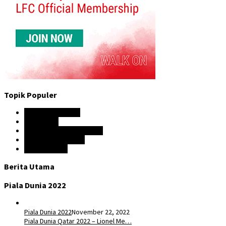
Topik Populer
Hasil Pertandingan
Liga Inggris
Premier League Indonesia
Prediksi Liga Inggris
Liga Champion
Berita Utama
Piala Dunia 2022
Piala Dunia 2022
November 22, 2022
Piala Dunia Qatar 2022 – Lionel Me…