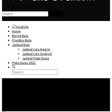
Search
August 9, 2026
Home
Berita Bola
Prediksi Bola
Jadwal Bola
Jadwal Liga Inggris
Jadwal Liga Spanyol
Jadwal Piala Dunia
Piala Dunia 2022
🎖️
Piala Dunia Qatar 2022 – Lionel Messi Dalam Kondisi Prima Secara Fisik
Dan Mental Jelang Pembuka Piala Dunia Negara Argentina.
Piala Dunia
Qatar 2022 dan Isu-Isu Kontroversi Jelang Pelaksanaanya
Menilik 7
Pemain Bintang Inggris di Piala Dunia Qatar 2022
Mengenal Lusail Iconic
Stadium, Stadion terbesar di Piala Dunia 2022 Qatar
Fakta Menarik
Mengenai Qatar Sebagai Tuan Rumah Piala Dunia 2022