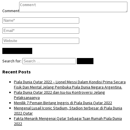
Comment
Search for:
Recent Posts
Piala Dunia Qatar 2022 – Lionel Messi Dalam Kondisi Prima Secara
Fisik Dan Mental Jelang Pembuka Piala Dunia Negara Argentina.
Piala Dunia Qatar 2022 dan Isu-Isu Kontroversi Jelang
Pelaksanaanya
Menilik 7 Pemain Bintang Inggris di Piala Dunia Qatar 2022
Mengenal Lusail Iconic Stadium, Stadion terbesar di Piala Dunia
2022 Qatar
Fakta Menarik Mengenai Qatar Sebagai Tuan Rumah Piala Dunia
2022