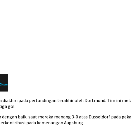
 diakhiri pada pertandingan terakhir oleh Dortmund. Tim ini mel
iga gol.
dengan baik, saat mereka menang 3-0 atas Dusseldorf pada pek
berkontribusi pada kemenangan Augsburg.