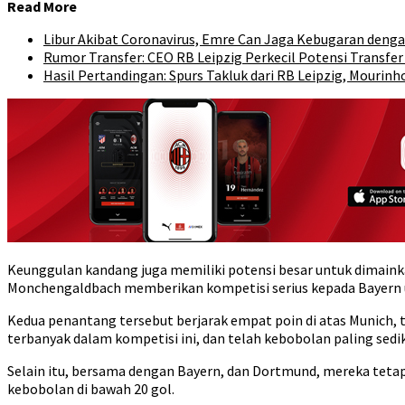
Read More
Libur Akibat Coronavirus, Emre Can Jaga Kebugaran dengan
Rumor Transfer: CEO RB Leipzig Perkecil Potensi Transfer
Hasil Pertandingan: Spurs Takluk dari RB Leipzig, Mourin
Keunggulan kandang juga memiliki potensi besar untuk dimaink
Monchengaldbach memberikan kompetisi serius kepada Bayern un
Kedua penantang tersebut berjarak empat poin di atas Munich, 
terbanyak dalam kompetisi ini, dan telah kebobolan paling sedik
Selain itu, bersama dengan Bayern, dan Dortmund, mereka tetap
kebobolan di bawah 20 gol.