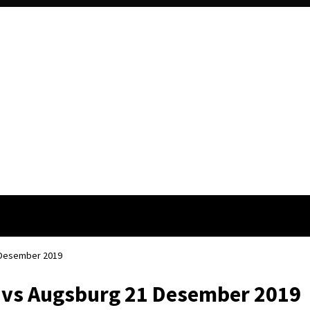
an Mental Jelang Pembuka Piala Dunia Negara Argentina.
Piala Dunia Qatar 20
erbesar di Piala Dunia 2022 Qatar
Fakta Menarik Mengenai Qatar Sebagai Tua
1 Desember 2019
g vs Augsburg 21 Desember 2019