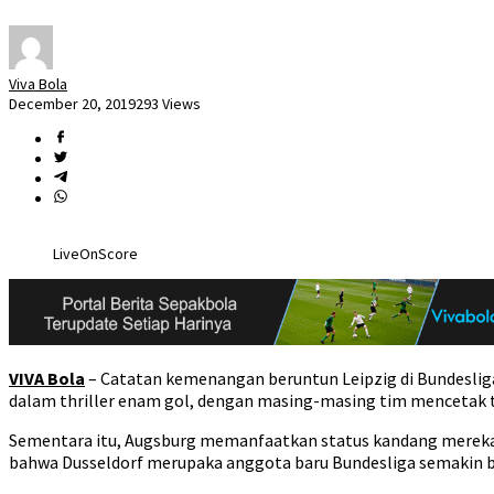
Viva Bola
December 20, 2019
293 Views
LiveOnScore
VIVA Bola
– Catatan kemenangan beruntun Leipzig di Bundesliga
dalam thriller enam gol, dengan masing-masing tim mencetak t
Sementara itu, Augsburg memanfaatkan status kandang mereka 
bahwa Dusseldorf merupaka anggota baru Bundesliga semakin 