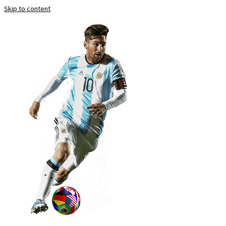
Skip to content