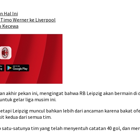
 Hal Ini
 Timo Werner ke Liverpool
ho Kecewa
an akhir pekan ini, mengingat bahwa RB Leipzig akan bermain di
tuk gelar liga musim ini.
tetapi Leipzig muncul bahkan lebih dari ancaman karena bakat of
it kedua dari semua tim.
 satu-satunya tim yang telah menyentuh catatan 40 gol, dan mer