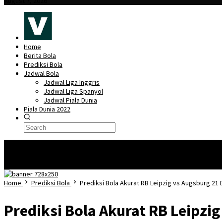
August 7, 2026
Home
Berita Bola
Prediksi Bola
Jadwal Bola
Jadwal Liga Inggris
Jadwal Liga Spanyol
Jadwal Piala Dunia
Piala Dunia 2022
🎖️
Piala Dunia Qatar 2022 – Lionel Messi Dalam Kondisi Prima Secara Fisik D
Inggris di Piala Dunia Qatar 2022
Mengenal Lusail Iconic Stadium, Stadion t
Home
Prediksi Bola
Prediksi Bola Akurat RB Leipzig vs Augsburg 2
Prediksi Bola Akurat RB Leipzi