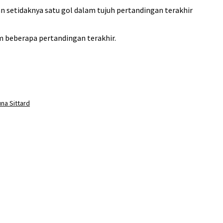
n setidaknya satu gol dalam tujuh pertandingan terakhir
 beberapa pertandingan terakhir.
na Sittard