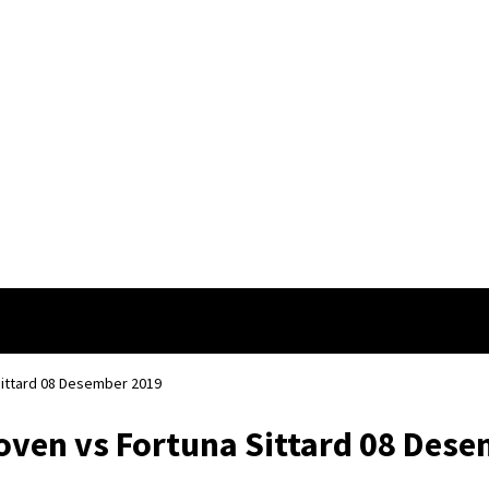
an Mental Jelang Pembuka Piala Dunia Negara Argentina.
Piala Dunia Qatar 20
erbesar di Piala Dunia 2022 Qatar
Fakta Menarik Mengenai Qatar Sebagai Tua
Sittard 08 Desember 2019
oven vs Fortuna Sittard 08 Des