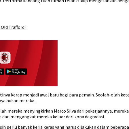
a. Performa kandang tuan rumah telah cukup mengesankan dengan
 Old Trafford?
inya kerap menjadi awal baru bagi para pemain. Seolah-olah ke
nya bukan mereka.
elah mereka menyingkirkan Marco Silva dari pekerjaannya, mereka
 dan mengangkat mereka keluar dari zona degradasi.
asih perlu banyak kerja keras yang harus dilakukan dalam beberapa