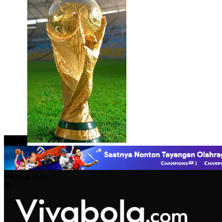
close
Mobile Menu