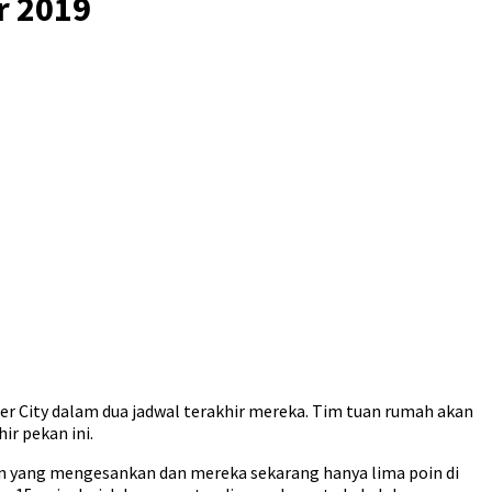
r 2019
r City dalam dua jadwal terakhir mereka. Tim tuan rumah akan
r pekan ini.
n yang mengesankan dan mereka sekarang hanya lima poin di