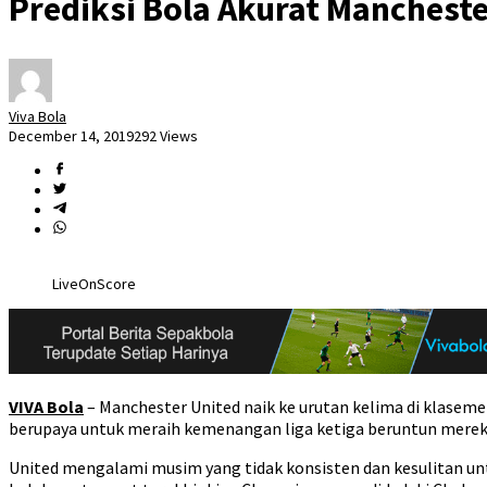
Prediksi Bola Akurat Manchest
Viva Bola
December 14, 2019
292 Views
LiveOnScore
VIVA Bola
– Manchester United naik ke urutan kelima di klasem
berupaya untuk meraih kemenangan liga ketiga beruntun mereka 
United mengalami musim yang tidak konsisten dan kesulitan u