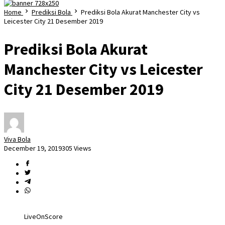
Home
Prediksi Bola
Prediksi Bola Akurat Manchester City vs
Leicester City 21 Desember 2019
Prediksi Bola Akurat
Manchester City vs Leicester
City 21 Desember 2019
Viva Bola
December 19, 2019
305 Views
LiveOnScore