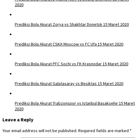
2020
Prediksi Bola Akurat Zorya vs Shakhtar Donetsk 15 Maret 2020
Prediksi Bola Akurat CSKA Moscow vs FC Ufa 15 Maret 2020
Prediksi Bola Akurat PFC Sochi vs FK Krasnodar 15 Maret 2020
Prediksi Bola Akurat Galatasaray vs Besiktas 15 Maret 2020
Prediksi Bola Akurat Trabzonspor vs Istanbul Basaksehir 15 Maret
2020
Leave a Reply
Your email address will not be published.
Required fields are marked
*