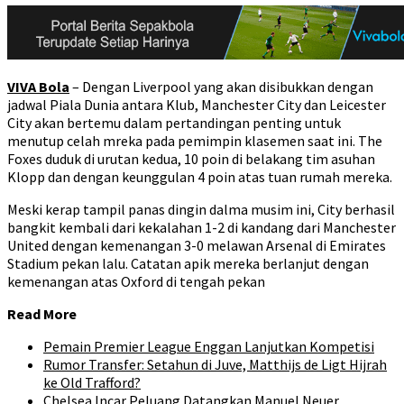
VIVA Bola
– Dengan Liverpool yang akan disibukkan dengan
jadwal Piala Dunia antara Klub, Manchester City dan Leicester
City akan bertemu dalam pertandingan penting untuk
menutup celah mreka pada pemimpin klasemen saat ini. The
Foxes duduk di urutan kedua, 10 poin di belakang tim asuhan
Klopp dan dengan keunggulan 4 poin atas tuan rumah mereka.
Meski kerap tampil panas dingin dalma musim ini, City berhasil
bangkit kembali dari kekalahan 1-2 di kandang dari Manchester
United dengan kemenangan 3-0 melawan Arsenal di Emirates
Stadium pekan lalu. Catatan apik mereka berlanjut dengan
kemenangan atas Oxford di tengah pekan
Read More
Pemain Premier League Enggan Lanjutkan Kompetisi
Rumor Transfer: Setahun di Juve, Matthijs de Ligt Hijrah
ke Old Trafford?
Chelsea Incar Peluang Datangkan Manuel Neuer