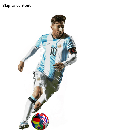
Skip to content