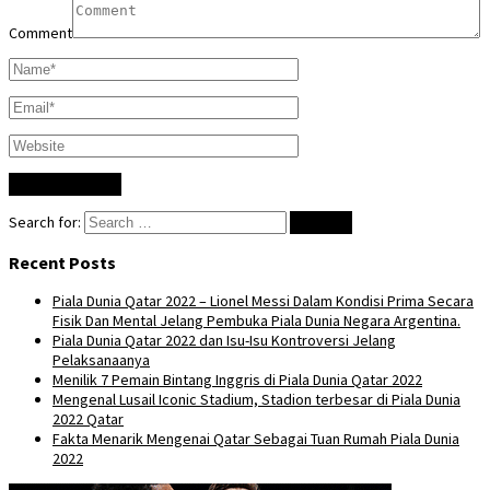
Comment
Search for:
Recent Posts
Piala Dunia Qatar 2022 – Lionel Messi Dalam Kondisi Prima Secara
Fisik Dan Mental Jelang Pembuka Piala Dunia Negara Argentina.
Piala Dunia Qatar 2022 dan Isu-Isu Kontroversi Jelang
Pelaksanaanya
Menilik 7 Pemain Bintang Inggris di Piala Dunia Qatar 2022
Mengenal Lusail Iconic Stadium, Stadion terbesar di Piala Dunia
2022 Qatar
Fakta Menarik Mengenai Qatar Sebagai Tuan Rumah Piala Dunia
2022