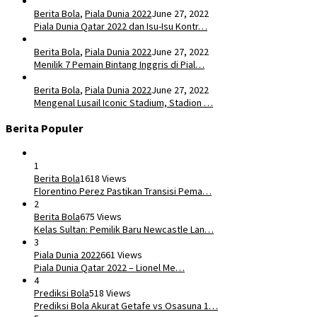
Berita Bola
,
Piala Dunia 2022
June 27, 2022
Piala Dunia Qatar 2022 dan Isu-Isu Kontr…
Berita Bola
,
Piala Dunia 2022
June 27, 2022
Menilik 7 Pemain Bintang Inggris di Pial…
Berita Bola
,
Piala Dunia 2022
June 27, 2022
Mengenal Lusail Iconic Stadium, Stadion …
Berita Populer
1
Berita Bola
1618 Views
​Florentino Perez Pastikan Transisi Pema…
2
Berita Bola
675 Views
Kelas Sultan: Pemilik Baru Newcastle Lan…
3
Piala Dunia 2022
661 Views
Piala Dunia Qatar 2022 – Lionel Me…
4
Prediksi Bola
518 Views
Prediksi Bola Akurat Getafe vs Osasuna 1…