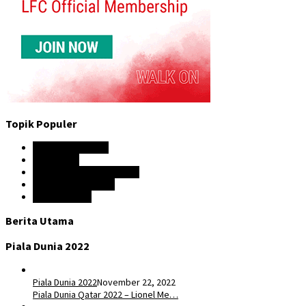
Topik Populer
Hasil Pertandingan
Liga Inggris
Premier League Indonesia
Prediksi Liga Inggris
Liga Champion
Berita Utama
Piala Dunia 2022
Piala Dunia 2022
November 22, 2022
Piala Dunia Qatar 2022 – Lionel Me…