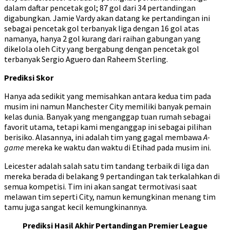
dalam daftar pencetak gol; 87 gol dari 34 pertandingan
digabungkan. Jamie Vardy akan datang ke pertandingan ini
sebagai pencetak gol terbanyak liga dengan 16 gol atas
namanya, hanya 2 gol kurang dari raihan gabungan yang
dikelola oleh City yang bergabung dengan pencetak gol
terbanyak Sergio Aguero dan Raheem Sterling.
Prediksi Skor
Hanya ada sedikit yang memisahkan antara kedua tim pada
musim ini namun Manchester City memiliki banyak pemain
kelas dunia. Banyak yang menganggap tuan rumah sebagai
favorit utama, tetapi kami menganggap ini sebagai pilihan
berisiko. Alasannya, ini adalah tim yang gagal membawa
A-
game
mereka ke waktu dan waktu di Etihad pada musim ini.
Leicester adalah salah satu tim tandang terbaik di liga dan
mereka berada di belakang 9 pertandingan tak terkalahkan di
semua kompetisi. Tim ini akan sangat termotivasi saat
melawan tim seperti City, namun kemungkinan menang tim
tamu juga sangat kecil kemungkinannya.
Prediksi Hasil Akhir Pertandingan Premier League