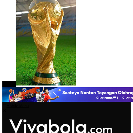
close
Mobile Menu