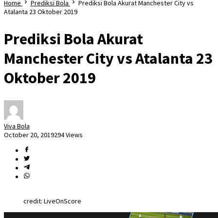
Home
Prediksi Bola
Prediksi Bola Akurat Manchester City vs
Atalanta 23 Oktober 2019
Prediksi Bola Akurat
Manchester City vs Atalanta 23
Oktober 2019
Viva Bola
October 20, 2019
294 Views
credit: LiveOnScore