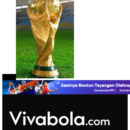
close
Mobile
Menu