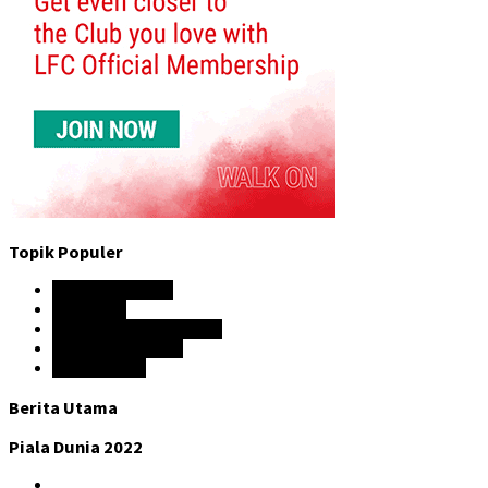
Topik Populer
Hasil Pertandingan
Liga Inggris
Premier League Indonesia
Prediksi Liga Inggris
Liga Champion
Berita Utama
Piala Dunia 2022