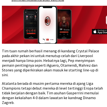
Tim tuan rumah berhasil menang di kandang Crystal Palace
pada akhir pekan ini untuk menutup celah dari Liverpool
menjadi hanya lima poin. Hebatnya lagi, Pep menyimpan
pemain pentingnya seperti Aguero, Otamendi, Mahrez dan
Stones yang diperkirakan akan masuk ke starting line-up di
sini.
Atalanta berada di musim pertama mereka di ajang Liga
Champions tetapi debut mereka di level tertinggi Eropa telah
tidak berjalan dengan baik. Tim asuhan Gasperrini memulai
dengan kekalahan 4-0 dalam lawatan ke kandnag Dinamo
Zagreb.