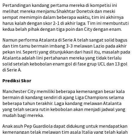
Pertandingan kandang pertama mereka di kompetisi ini
melihat mereka menjamu Shakhtar Donetsk dan meski
sempat memimpin dalam beberapa waktu, tim ini akhirnya
harus kalah dengan skor 2-1 di akhir laga. Tim ini membuntuti
kedua belah pihak dengan tiga poin dan City dengan enam.
Namun performa Atalanta di Serie A telah sangat solid bagus
dan tim tamu bermain imbang 3-3 melawan Lazio pada akhir
pekan ini. Seperti yang ditunjukkan dari hasil itu, masalah pada
Atalanta adalah lini pertahanan mereka yang tidak terlalu
solid setelah kebobolan enam gol di fase grup UCL dan 13 gol
di Serie A.
Prediksi Skor
Manchester City memiliki beberapa kemenangan besar kala
bermain di kandang sendiri di ajang Liga Champions selama
beberapa tahun terakhir. Laga kandang melawan Atalanta
yang telah secara rutin kebobolan akan menjadi jadwal yang
mudah bagi mereka.
Anak asuh Pep Guardiola dapat didukung untuk mendapatkan
kemenangan telak melawan tim asala Italia yang telah kalah