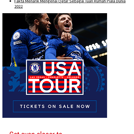
Fakta Menarik Mengenai Qatar Sebagai Tuan Rumah Piala Dunia
2022