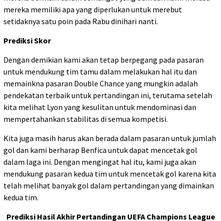
mereka memiliki apa yang diperlukan untuk merebut
setidaknya satu poin pada Rabu dinihari nanti.
Prediksi Skor
Dengan demikian kami akan tetap berpegang pada pasaran
untuk mendukung tim tamu dalam melakukan hal itu dan
memainkna pasaran Double Chance yang mungkin adalah
pendekatan terbaik untuk pertandingan ini, terutama setelah
kita melihat Lyon yang kesulitan untuk mendominasi dan
mempertahankan stabilitas di semua kompetisi.
Kita juga masih harus akan berada dalam pasaran untuk jumlah
gol dan kami berharap Benfica untuk dapat mencetak gol
dalam laga ini. Dengan mengingat hal itu, kami juga akan
mendukung pasaran kedua tim untuk mencetak gol karena kita
telah melihat banyak gol dalam pertandingan yang dimainkan
kedua tim.
Prediksi Hasil Akhir Pertandingan UEFA Champions League