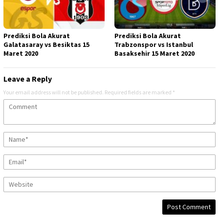
Prediksi Bola Akurat
Prediksi Bola Akurat
Galatasaray vs Besiktas 15
Trabzonspor vs Istanbul
Maret 2020
Basaksehir 15 Maret 2020
Leave a Reply
Your email address will not be published.
Required fields are marked
*