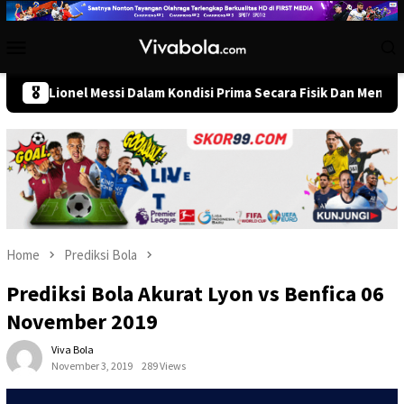
Skip
to
Mobile
content
Menu
ionel Messi Dalam Kondisi Prima Secara Fisik Dan Mental Jelang P
🎖️
Home
Prediksi Bola
Prediksi Bola Akurat Lyon vs Benfica 06
November 2019
Viva Bola
November 3, 2019
289 Views