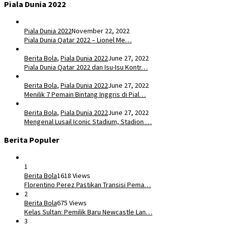
Piala Dunia 2022
Piala Dunia 2022
November 22, 2022
Piala Dunia Qatar 2022 – Lionel Me…
Berita Bola
,
Piala Dunia 2022
June 27, 2022
Piala Dunia Qatar 2022 dan Isu-Isu Kontr…
Berita Bola
,
Piala Dunia 2022
June 27, 2022
Menilik 7 Pemain Bintang Inggris di Pial…
Berita Bola
,
Piala Dunia 2022
June 27, 2022
Mengenal Lusail Iconic Stadium, Stadion …
Berita Populer
1
Berita Bola
1618 Views
​Florentino Perez Pastikan Transisi Pema…
2
Berita Bola
675 Views
Kelas Sultan: Pemilik Baru Newcastle Lan…
3