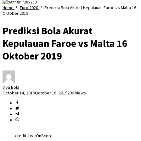
Home
Euro 2020
Prediksi Bola Akurat Kepulauan Faroe vs Malta 16
Oktober 2019
Prediksi Bola Akurat
Kepulauan Faroe vs Malta 16
Oktober 2019
Viva Bola
October 14, 2019
October 16, 2019
296 Views
credit: LiveOnScore