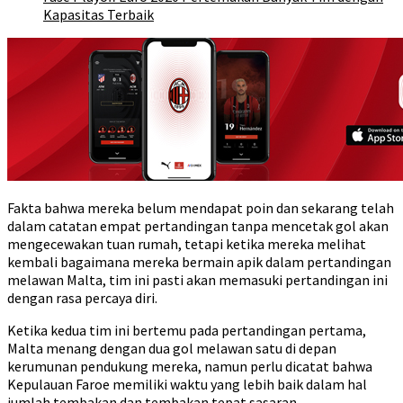
Kapasitas Terbaik
Fakta bahwa mereka belum mendapat poin dan sekarang telah
dalam catatan empat pertandingan tanpa mencetak gol akan
mengecewakan tuan rumah, tetapi ketika mereka melihat
kembali bagaimana mereka bermain apik dalam pertandingan
melawan Malta, tim ini pasti akan memasuki pertandingan ini
dengan rasa percaya diri.
Ketika kedua tim ini bertemu pada pertandingan pertama,
Malta menang dengan dua gol melawan satu di depan
kerumunan pendukung mereka, namun perlu dicatat bahwa
Kepulauan Faroe memiliki waktu yang lebih baik dalam hal
jumlah tembakan dan tembakan tepat sasaran.