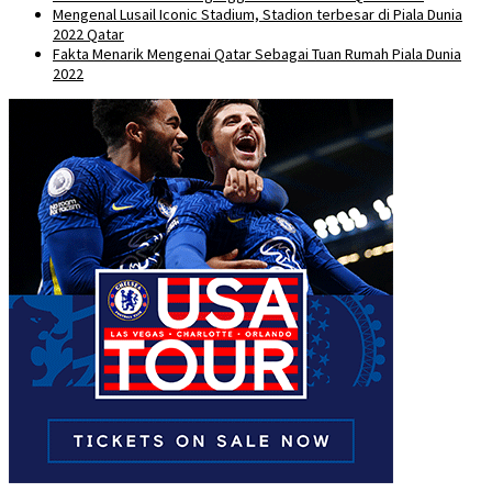
Mengenal Lusail Iconic Stadium, Stadion terbesar di Piala Dunia
2022 Qatar
Fakta Menarik Mengenai Qatar Sebagai Tuan Rumah Piala Dunia
2022