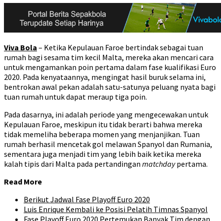
Viva Bola
– Ketika Kepulauan Faroe bertindak sebagai tuan
rumah bagi sesama tim kecil Malta, mereka akan mencari cara
untuk mengamankan poin pertama dalam fase kualifikasi Euro
2020. Pada kenyataannya, mengingat hasil buruk selama ini,
bentrokan awal pekan adalah satu-satunya peluang nyata bagi
tuan rumah untuk dapat meraup tiga poin.
Pada dasarnya, ini adalah periode yang mengecewakan untuk
Kepulauan Faroe, meskipun itu tidak berarti bahwa mereka
tidak memeliha beberapa momen yang menjanjikan. Tuan
rumah berhasil mencetak gol melawan Spanyol dan Rumania,
sementara juga menjadi tim yang lebih baik ketika mereka
kalah tipis dari Malta pada pertandingan
matchday
pertama.
Read More
Berikut Jadwal Fase Playoff Euro 2020
Luis Enrique Kembali ke Posisi Pelatih Timnas Spanyol
Fase Playoff Euro 2020 Pertemukan Banyak Tim dengan