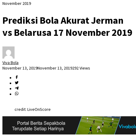
November 2019
Prediksi Bola Akurat Jerman
vs Belarusa 17 November 2019
Viva Bola
November 13, 2019
November 13, 2019
292 Views
credit: LiveOnScore