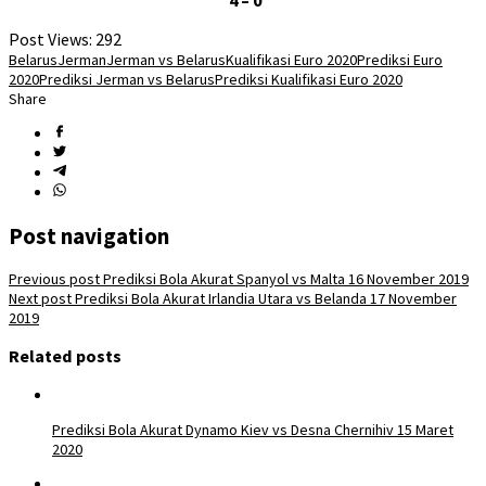
4 – 0
Post Views:
292
Belarus
Jerman
Jerman vs Belarus
Kualifikasi Euro 2020
Prediksi Euro
2020
Prediksi Jerman vs Belarus
Prediksi Kualifikasi Euro 2020
Share
Post navigation
Previous post
Prediksi Bola Akurat Spanyol vs Malta 16 November 2019
Next post
Prediksi Bola Akurat Irlandia Utara vs Belanda 17 November
2019
Related posts
Prediksi Bola Akurat Dynamo Kiev vs Desna Chernihiv 15 Maret
2020