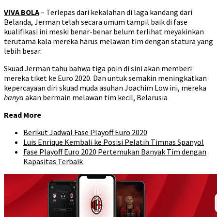
VIVA BOLA
– Terlepas dari kekalahan di laga kandang dari
Belanda, Jerman telah secara umum tampil baik di fase
kualifikasi ini meski benar-benar belum terlihat meyakinkan
terutama kala mereka harus melawan tim dengan statura yang
lebih besar.
Skuad Jerman tahu bahwa tiga poin di sini akan memberi
mereka tiket ke Euro 2020. Dan untuk semakin meningkatkan
kepercayaan diri skuad muda asuhan Joachim Low ini, mereka
hanya
akan bermain melawan tim kecil, Belarusia
Read More
Berikut Jadwal Fase Playoff Euro 2020
Luis Enrique Kembali ke Posisi Pelatih Timnas Spanyol
Fase Playoff Euro 2020 Pertemukan Banyak Tim dengan
Kapasitas Terbaik