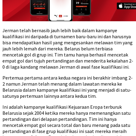
Jerman telah bernasib jauh lebih baik dalam kampanye
kualifikasi ini daripada di turnamen baru-baru ini dan harusnya
bisa mendapatkan hasil yang mengesankan melawan tim yang
jauh lebih lemah dari mereka. Belarus belum terbiasa
mencetak gol di grup ini. Tim tamu hanya berhasil mencetak
empat gol dari tujuh pertandingan dan menderita kekalahan 2-
0 di laga kandang melawan Jerman di awal fase kualifikasi ini.
Pertemua pertama antara kedua negara ini berakhir imbang 2-
2 namun Jerman telah menang dalam lawatan mereka ke
Belarusia dalam kampanye kualifikasi ini yang menjadi di satu-
satunya pertemuan lainnya antara kedua tim.
Ini adalah kampanye kualifikasi Kejuaraan Eropa terburuk
Belarusia sejak 2004 ketika mereka hanya memenangkan satu
pertandingan dari delapan pertandingan. Tim ini hanya
mencetak empat gol secara total dan baru menang pada satu
pertandingan di fase grup kualifikasi ini saat mereka meraih