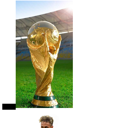
close