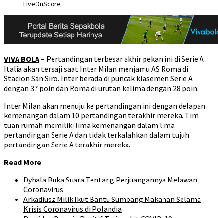
LiveOnScore
VIVA BOLA
– Pertandingan terbesar akhir pekan ini di Serie A
Italia akan tersaji saat Inter Milan menjamu AS Roma di
Stadion San Siro. Inter berada di puncak klasemen Serie A
dengan 37 poin dan Roma di urutan kelima dengan 28 poin.
Inter Milan akan menuju ke pertandingan ini dengan delapan
kemenangan dalam 10 pertandingan terakhir mereka. Tim
tuan rumah memiliki lima kemenangan dalam lima
pertandingan Serie A dan tidak terkalahkan dalam tujuh
pertandingan Serie A terakhir mereka.
Read More
Dybala Buka Suara Tentang Perjuangannya Melawan
Coronavirus
Arkadiusz Milik Ikut Bantu Sumbang Makanan Selama
Krisis Coronavirus di Polandia