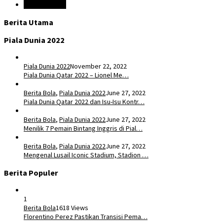
Liga Champion
Berita Utama
Piala Dunia 2022
Piala Dunia 2022
November 22, 2022
Piala Dunia Qatar 2022 – Lionel Me…
Berita Bola
,
Piala Dunia 2022
June 27, 2022
Piala Dunia Qatar 2022 dan Isu-Isu Kontr…
Berita Bola
,
Piala Dunia 2022
June 27, 2022
Menilik 7 Pemain Bintang Inggris di Pial…
Berita Bola
,
Piala Dunia 2022
June 27, 2022
Mengenal Lusail Iconic Stadium, Stadion …
Berita Populer
1
Berita Bola
1618 Views
​Florentino Perez Pastikan Transisi Pema…