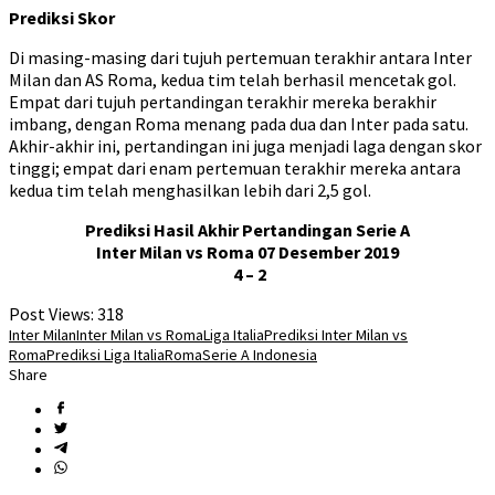
Prediksi Skor
Di masing-masing dari tujuh pertemuan terakhir antara Inter
Milan dan AS Roma, kedua tim telah berhasil mencetak gol.
Empat dari tujuh pertandingan terakhir mereka berakhir
imbang, dengan Roma menang pada dua dan Inter pada satu.
Akhir-akhir ini, pertandingan ini juga menjadi laga dengan skor
tinggi; empat dari enam pertemuan terakhir mereka antara
kedua tim telah menghasilkan lebih dari 2,5 gol.
Prediksi Hasil Akhir Pertandingan Serie A
Inter Milan vs Roma 07 Desember 2019
4 – 2
Post Views:
318
Inter Milan
Inter Milan vs Roma
Liga Italia
Prediksi Inter Milan vs
Roma
Prediksi Liga Italia
Roma
Serie A Indonesia
Share