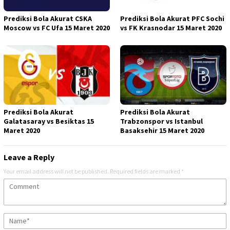
Prediksi Bola Akurat CSKA
Prediksi Bola Akurat PFC Sochi
Moscow vs FC Ufa 15 Maret 2020
vs FK Krasnodar 15 Maret 2020
Prediksi Bola Akurat
Prediksi Bola Akurat
Galatasaray vs Besiktas 15
Trabzonspor vs Istanbul
Maret 2020
Basaksehir 15 Maret 2020
Leave a Reply
Your email address will not be published.
Required fields are marked
*