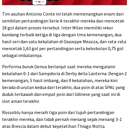
Tim asuhan Antonio Conte ini telah memenangkan enam dari
sembilan pertandingan Serie A terakhir mereka dan mencetak
18 gol dalam proses tersebut. Inter Milan memiliki rekor
kandang terbaik ketiga di liga dengan lima kemenangan, dua
hasil seri dan satu kekalahan di Giuseppe Meazza, dan rata-rata
mencetak 1,63 gol per pertandingan serta kebobolan 0,75 gol
sebagai imbalannya.
Performa buruk Genoa berlanjut saat mereka mengalami
kekalahan 0-1 dari Sampdoria di Derby della Lanterna. Dengan 2
kemenangan, 5 hasil imbang, dan 9 kekalahan, mereka kini
berada di urutan kedua dari terakhir, dua poin di atas SPAL yang
duduk terbawah dan empat poin dari Udinese yang saat ini di
slot aman terakhir.
Rossoblu hanya meraih tiga poin dari tujuh pertandingan
terakhir mereka, dan tidak pernah menang sejak menang 3-1
atas Brescia dalam debut kepelatihan Thiago Motta.