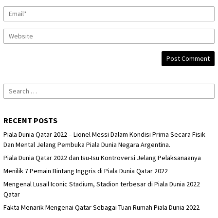
Search
for:
RECENT POSTS
Piala Dunia Qatar 2022 – Lionel Messi Dalam Kondisi Prima Secara Fisik
Dan Mental Jelang Pembuka Piala Dunia Negara Argentina.
Piala Dunia Qatar 2022 dan Isu-Isu Kontroversi Jelang Pelaksanaanya
Menilik 7 Pemain Bintang Inggris di Piala Dunia Qatar 2022
Mengenal Lusail Iconic Stadium, Stadion terbesar di Piala Dunia 2022
Qatar
Fakta Menarik Mengenai Qatar Sebagai Tuan Rumah Piala Dunia 2022