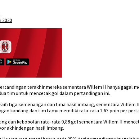
0
i 2020
ertandingan terakhir mereka sementara Willem II hanya gagal me
edua tim untuk mencetak gol dalam pertandingan ini.
aih tiga kemenangan dan lima hasil imbang, sementara Willem II
ingan kandang dan tim tamu memiliki rata-rata 1,63 poin per per
ng dan kebobolan rata-rata 0,88 gol sementara Willem II mencet
kor akhir dengan hasil imbang.