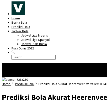
Home
Berita Bola
Prediksi Bola
Jadwal Bola
Jadwal Liga Inggris
Jadwal Liga Spanyol
Jadwal Piala Dunia
Piala Dunia 2022
🎖️
Piala Dunia Qatar 2022 – Lionel Messi Dalam Kondisi Prima Secara Fisik D
Inggris di Piala Dunia Qatar 2022
Mengenal Lusail Iconic Stadium, Stadion t
Home
Prediksi Bola
Prediksi Bola Akurat Heerenveen vs Willem II 1
Prediksi Bola Akurat Heerenvee