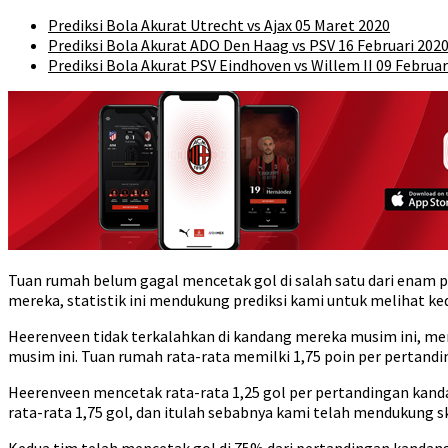
Prediksi Bola Akurat Utrecht vs Ajax 05 Maret 2020
Prediksi Bola Akurat ADO Den Haag vs PSV 16 Februari 202
Prediksi Bola Akurat PSV Eindhoven vs Willem II 09 Februar
Tuan rumah belum gagal mencetak gol di salah satu dari enam p
mereka, statistik ini mendukung prediksi kami untuk melihat k
Heerenveen tidak terkalahkan di kandang mereka musim ini, mer
musim ini. Tuan rumah rata-rata memilki 1,75 poin per pertand
Heerenveen mencetak rata-rata 1,25 gol per pertandingan kanda
rata-rata 1,75 gol, dan itulah sebabnya kami telah mendukung s