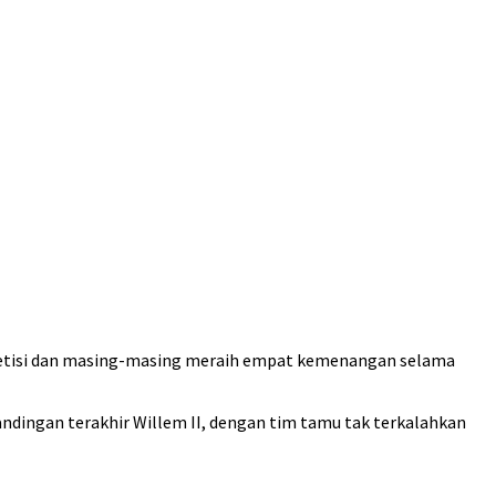
mpetisi dan masing-masing meraih empat kemenangan selama
ndingan terakhir Willem II, dengan tim tamu tak terkalahkan