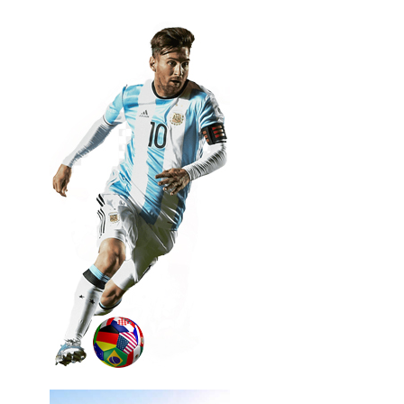
Skip
to
content