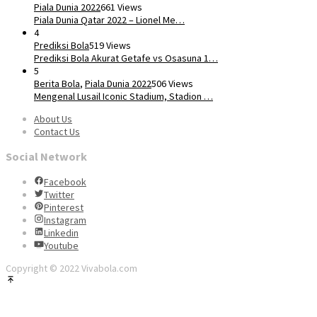
Piala Dunia 2022
661 Views
Piala Dunia Qatar 2022 – Lionel Me…
4
Prediksi Bola
519 Views
Prediksi Bola Akurat Getafe vs Osasuna 1…
5
Berita Bola
,
Piala Dunia 2022
506 Views
Mengenal Lusail Iconic Stadium, Stadion …
About Us
Contact Us
Social Network
Facebook
Twitter
Pinterest
Instagram
Linkedin
Youtube
Copyright © 2022 Vivabola.com