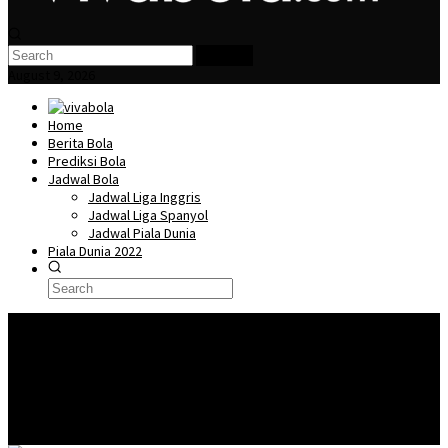
Search
August 9, 2026
Home
Berita Bola
Prediksi Bola
Jadwal Bola
Jadwal Liga Inggris
Jadwal Liga Spanyol
Jadwal Piala Dunia
Piala Dunia 2022
🎖️
Piala Dunia Qatar 2022 – Lionel Messi Dalam Kondisi Prima Secara Fisik
Dan Mental Jelang Pembuka Piala Dunia Negara Argentina.
Piala Dunia
Qatar 2022 dan Isu-Isu Kontroversi Jelang Pelaksanaanya
Menilik 7
Pemain Bintang Inggris di Piala Dunia Qatar 2022
Mengenal Lusail Iconic
Stadium, Stadion terbesar di Piala Dunia 2022 Qatar
Fakta Menarik
Mengenai Qatar Sebagai Tuan Rumah Piala Dunia 2022