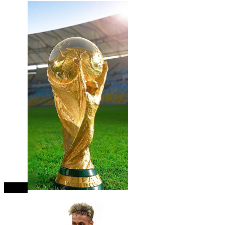
close