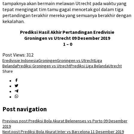
tampaknya akan bermain melawan Utrecht pada waktu yang
tepat mengingat tim tamu gagal mencetak gol dalam tiga
pertandingan terakhir mereka yang semuanya berakhir dengan
kekalahan.
Prediksi Hasil Akhir Pertandingan Eredivisie
Groningen vs Utrecht 09 Desember 2019
1 – 0
Post Views:
312
Eredivisie Indonesia
Groningen
Groningen vs Utrecht
Liga
Belanda
Prediksi Groningen vs Utrecht
Prediksi Liga Belanda
Utrecht
Share
Post navigation
Previous post
Prediksi Bola Akurat Belenenses vs Porto 09 Desember
2019
Next post
Prediksi Bola Akurat Inter vs Barcelona 11 Desember 2019