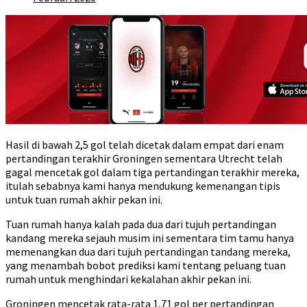
Hasil di bawah 2,5 gol telah dicetak dalam empat dari enam
pertandingan terakhir Groningen sementara Utrecht telah
gagal mencetak gol dalam tiga pertandingan terakhir mereka,
itulah sebabnya kami hanya mendukung kemenangan tipis
untuk tuan rumah akhir pekan ini.
Tuan rumah hanya kalah pada dua dari tujuh pertandingan
kandang mereka sejauh musim ini sementara tim tamu hanya
memenangkan dua dari tujuh pertandingan tandang mereka,
yang menambah bobot prediksi kami tentang peluang tuan
rumah untuk menghindari kekalahan akhir pekan ini.
Groningen mencetak rata-rata 1,71 gol per pertandingan