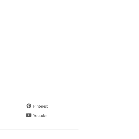
Pinterest
n
Youtube