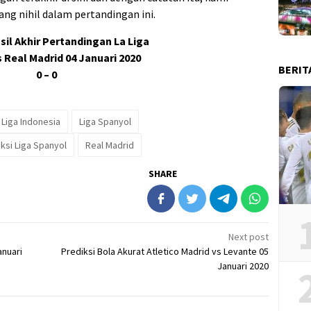
ng nihil dalam pertandingan ini.
sil Akhir Pertandingan La Liga
 Real Madrid 04 Januari 2020
BERIT
0 – 0
 Liga Indonesia
Liga Spanyol
ksi Liga Spanyol
Real Madrid
SHARE
Next post
anuari
Prediksi Bola Akurat Atletico Madrid vs Levante 05
Januari 2020