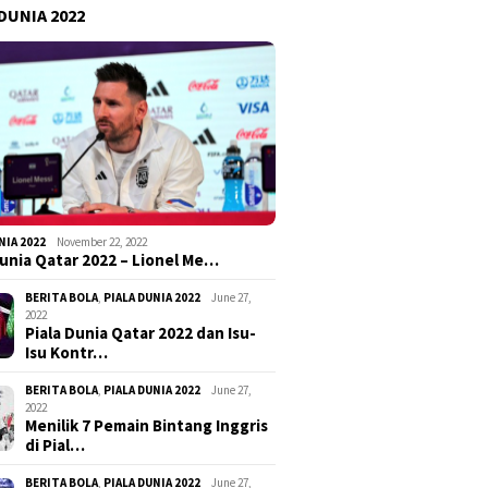
 DUNIA 2022
NIA 2022
November 22, 2022
Dunia Qatar 2022 – Lionel Me…
BERITA BOLA
,
PIALA DUNIA 2022
June 27,
2022
Piala Dunia Qatar 2022 dan Isu-
Isu Kontr…
BERITA BOLA
,
PIALA DUNIA 2022
June 27,
2022
Menilik 7 Pemain Bintang Inggris
di Pial…
BERITA BOLA
,
PIALA DUNIA 2022
June 27,