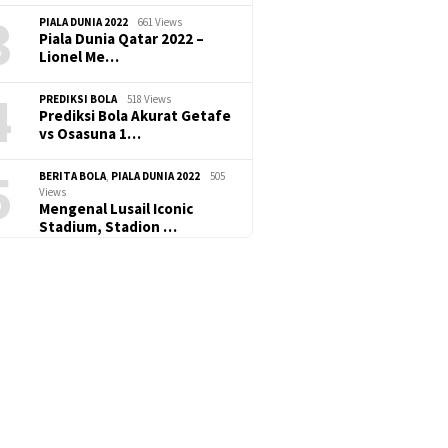
3
PIALA DUNIA 2022
661 Views
Piala Dunia Qatar 2022 –
Lionel Me…
4
PREDIKSI BOLA
518 Views
Prediksi Bola Akurat Getafe
vs Osasuna 1…
5
BERITA BOLA
,
PIALA DUNIA 2022
505
Views
Mengenal Lusail Iconic
Stadium, Stadion …