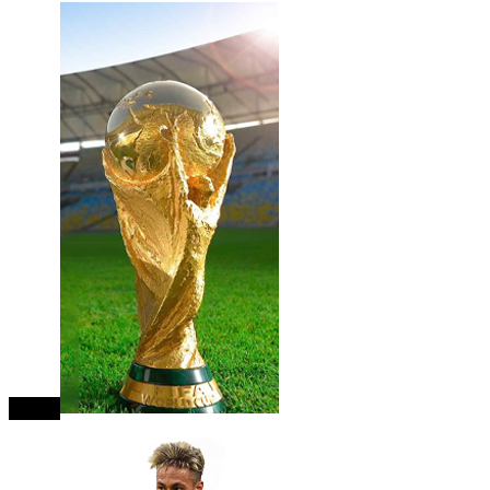
close