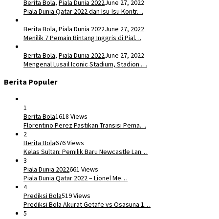
Berita Bola
,
Piala Dunia 2022
June 27, 2022
Piala Dunia Qatar 2022 dan Isu-Isu Kontr…
Berita Bola
,
Piala Dunia 2022
June 27, 2022
Menilik 7 Pemain Bintang Inggris di Pial…
Berita Bola
,
Piala Dunia 2022
June 27, 2022
Mengenal Lusail Iconic Stadium, Stadion …
Berita Populer
1
Berita Bola
1618 Views
​Florentino Perez Pastikan Transisi Pema…
2
Berita Bola
676 Views
Kelas Sultan: Pemilik Baru Newcastle Lan…
3
Piala Dunia 2022
661 Views
Piala Dunia Qatar 2022 – Lionel Me…
4
Prediksi Bola
519 Views
Prediksi Bola Akurat Getafe vs Osasuna 1…
5