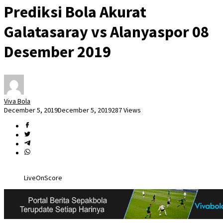
Prediksi Bola Akurat
Galatasaray vs Alanyaspor 08
Desember 2019
Viva Bola
December 5, 2019
December 5, 2019
287 Views
LiveOnScore