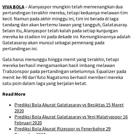
VIVA BOLA
– Alanyaspor mungkin telah memenangkan dua
pertandingan terakhir mereka, tetapi keduanya melawan tim
kecil. Namun pada akhir minggu ini, tim ini berada di laga
tandang dan akan bertemu lawan yang tangguh, Galatasaray.
Selain itu, Alanyaspor telah kalah pada setiap kunjungan
mereka ke stadion ini pada dekade ini. Kemungkinannya adalah
Galatasaray akan muncul sebagai pemenang pada
pertandingan ini.
Gala harus menunggu hingga menit yang terakhir, tetapi
mereka berhasil mengamankan hasil imbang melawan
Trabzonspor pada pertandingan sebelumnya. Equalizer pada
menit ke-90 dari Yuto Nagatomo berhasil memberi mereka
satu poin dalam laga yang berjalan ketat.
Read More
Prediksi Bola Akurat Galatasaray vs Besiktas 15 Maret
2020
Prediksi Bola Akurat Galatasaray vs Yeni Malatyaspor 16
Februari 2020
Prediksi Bola Akurat Rizespor vs Fenerbahce 29