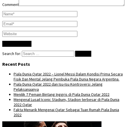
Comment
Search for:
Recent Posts
Piala Dunia Qatar 2022 – Lionel Messi Dalam Kondisi Prima Secara
Fisik Dan Mental Jelang Pembuka Piala Dunia Negara Argentina.
Piala Dunia Qatar 2022 dan Isu-Isu Kontroversi Jelang
Pelaksanaanya
Menilik 7 Pemain Bintang Inggris di Piala Dunia Qatar 2022
Mengenal Lusail Iconic Stadium, Stadion terbesar di Piala Dunia
2022 Qatar
Fakta Menarik Mengenai Qatar Sebagai Tuan Rumah Piala Dunia
2022