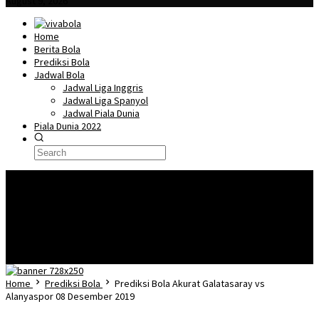
August 9, 2026
Home
Berita Bola
Prediksi Bola
Jadwal Bola
Jadwal Liga Inggris
Jadwal Liga Spanyol
Jadwal Piala Dunia
Piala Dunia 2022
🎖️
Piala Dunia Qatar 2022 – Lionel Messi Dalam Kondisi Prima Secara Fisik
Dan Mental Jelang Pembuka Piala Dunia Negara Argentina.
Piala Dunia
Qatar 2022 dan Isu-Isu Kontroversi Jelang Pelaksanaanya
Menilik 7
Pemain Bintang Inggris di Piala Dunia Qatar 2022
Mengenal Lusail Iconic
Stadium, Stadion terbesar di Piala Dunia 2022 Qatar
Fakta Menarik
Mengenai Qatar Sebagai Tuan Rumah Piala Dunia 2022
Home
Prediksi Bola
Prediksi Bola Akurat Galatasaray vs
Alanyaspor 08 Desember 2019