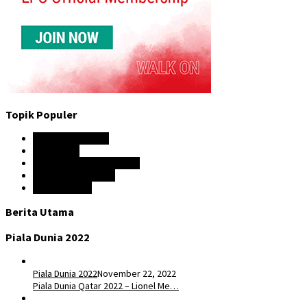
Topik Populer
Hasil Pertandingan
Liga Inggris
Premier League Indonesia
Prediksi Liga Inggris
Liga Champion
Berita Utama
Piala Dunia 2022
Piala Dunia 2022
November 22, 2022
Piala Dunia Qatar 2022 – Lionel Me…