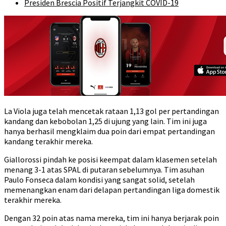
Presiden Brescia Positif Terjangkit COVID-19
La Viola juga telah mencetak rataan 1,13 gol per pertandingan
kandang dan kebobolan 1,25 di ujung yang lain. Tim ini juga
hanya berhasil mengklaim dua poin dari empat pertandingan
kandang terakhir mereka.
Giallorossi pindah ke posisi keempat dalam klasemen setelah
menang 3-1 atas SPAL di putaran sebelumnya. Tim asuhan
Paulo Fonseca dalam kondisi yang sangat solid, setelah
memenangkan enam dari delapan pertandingan liga domestik
terakhir mereka.
Dengan 32 poin atas nama mereka, tim ini hanya berjarak poin