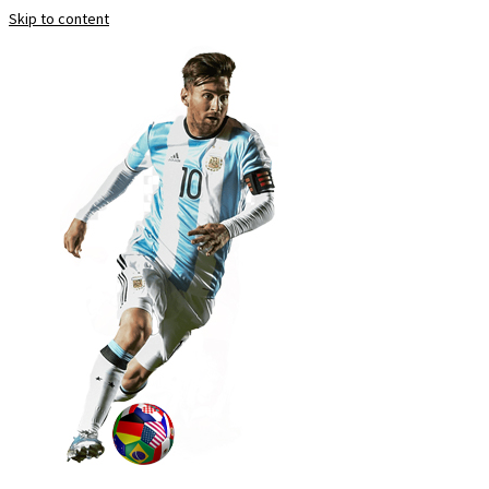
Skip to content