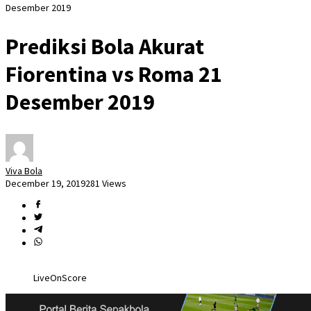
Desember 2019
Prediksi Bola Akurat
Fiorentina vs Roma 21
Desember 2019
Viva Bola
December 19, 2019
281 Views
LiveOnScore