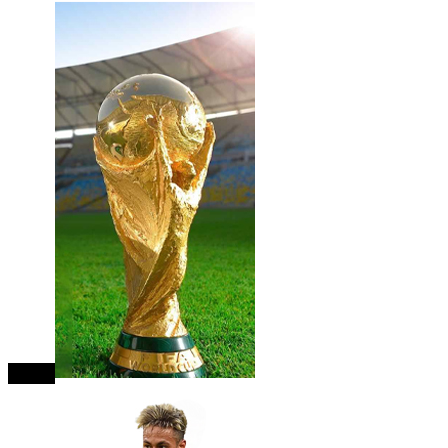
close