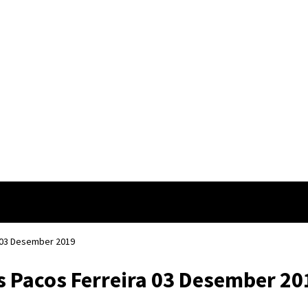
an Mental Jelang Pembuka Piala Dunia Negara Argentina.
Piala Dunia Qatar 20
erbesar di Piala Dunia 2022 Qatar
Fakta Menarik Mengenai Qatar Sebagai Tua
a 03 Desember 2019
vs Pacos Ferreira 03 Desember 20