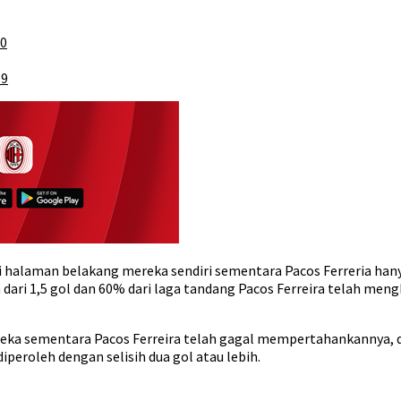
20
19
i halaman belakang mereka sendiri sementara Pacos Ferreria han
ari 1,5 gol dan 60% dari laga tandang Pacos Ferreira telah meng
ka sementara Pacos Ferreira telah gagal mempertahankannya, da
eroleh dengan selisih dua gol atau lebih.