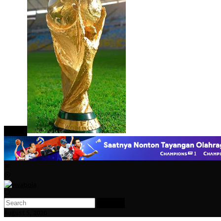
close
Mobile
Menu
Search
August 5, 2026