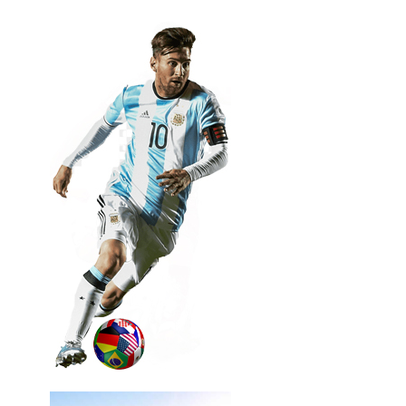
Skip
to
content