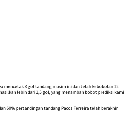
ya mencetak 3 gol tandang musim ini dan telah kebobolan 12
hasilkan lebih dari 1,5 gol, yang menambah bobot prediksi kami
n 60% pertandingan tandang Pacos Ferreira telah berakhir