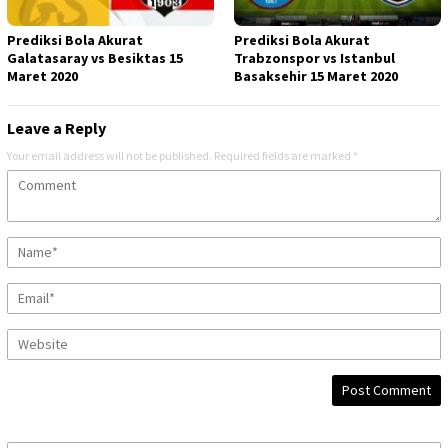
Prediksi Bola Akurat
Prediksi Bola Akurat
Galatasaray vs Besiktas 15
Trabzonspor vs Istanbul
Maret 2020
Basaksehir 15 Maret 2020
Leave a Reply
Your email address will not be published.
Required fields are marked
*