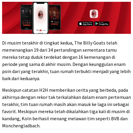
Di musim terakhir di tingkat kedua, The Billy Goats telah
memenangkan 19 dari 34 pertandingan sementara tamu
mereka tetap duduk terdekat dengan 16 kemenangan di
periode yang sama di akhir musim. Dengan keunggulan enam
poin dari yang terakhir, tuan rumah terbukti menjadi yang lebih
baik dari keduanya.
Meskipun catatan H2H memberikan cerita yang berbeda, pada
akhirnya dengan rekor tak terkalahkan dalam enam pertemuan
terakhir, tim tuan rumah masih akan masuk ke laga ini sebagai
favorit. Meskipun mereka telah dikalahkan tiga kali di musim di
kandang, Koln berhasil menang melawan tim seperti BVB dan
Monchengladbach.