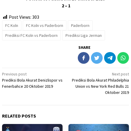
2 – 1
Post Views:
303
FC Koln
FC Koln vs Paderborn
Paderborn
Prediksi FC Koln vs Paderborn
Prediksi Liga Jerman
SHARE
Post
Previous post
Next post
Prediksi Bola Akurat Denizlispor vs
Prediksi Bola Akurat Philadelphia
navigation
Fenerbahce 20 Oktober 2019
Union vs New York Red Bulls 21
Oktober 2019
RELATED POSTS