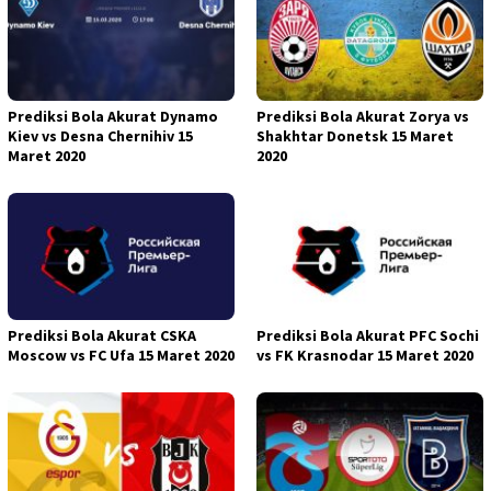
Prediksi Bola Akurat Dynamo
Prediksi Bola Akurat Zorya vs
Kiev vs Desna Chernihiv 15
Shakhtar Donetsk 15 Maret
Maret 2020
2020
Prediksi Bola Akurat CSKA
Prediksi Bola Akurat PFC Sochi
Moscow vs FC Ufa 15 Maret 2020
vs FK Krasnodar 15 Maret 2020