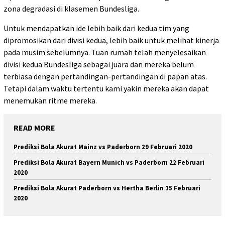
zona degradasi di klasemen Bundesliga.
Untuk mendapatkan ide lebih baik dari kedua tim yang
dipromosikan dari divisi kedua, lebih baik untuk melihat kinerja
pada musim sebelumnya. Tuan rumah telah menyelesaikan
divisi kedua Bundesliga sebagai juara dan mereka belum
terbiasa dengan pertandingan-pertandingan di papan atas.
Tetapi dalam waktu tertentu kami yakin mereka akan dapat
menemukan ritme mereka.
READ MORE
Prediksi Bola Akurat Mainz vs Paderborn 29 Februari 2020
Prediksi Bola Akurat Bayern Munich vs Paderborn 22 Februari
2020
Prediksi Bola Akurat Paderborn vs Hertha Berlin 15 Februari
2020