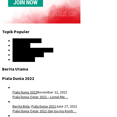
Topik Populer
Hasil Pertandingan
Liga Inggris
Premier League Indonesia
Prediksi Liga Inggris
Liga Champion
Berita Utama
Piala Dunia 2022
Piala Dunia 2022
November 22, 2022
Piala Dunia Qatar 2022 – Lionel Me…
Berita Bola
,
Piala Dunia 2022
June 27, 2022
Piala Dunia Qatar 2022 dan Isu-Isu Kontr…