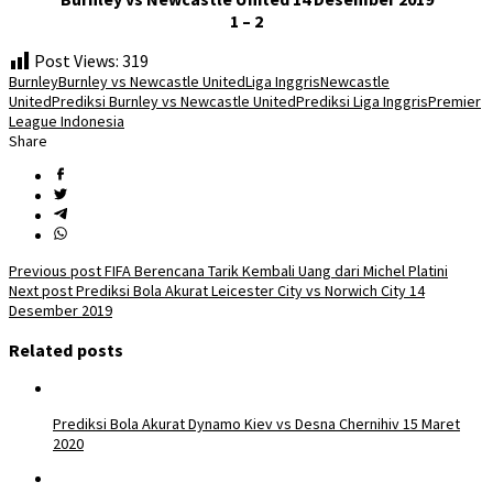
1 – 2
Post Views:
319
Burnley
Burnley vs Newcastle United
Liga Inggris
Newcastle
United
Prediksi Burnley vs Newcastle United
Prediksi Liga Inggris
Premier
League Indonesia
Share
Post
Previous post
FIFA Berencana Tarik Kembali Uang dari Michel Platini
Next post
Prediksi Bola Akurat Leicester City vs Norwich City 14
navigation
Desember 2019
Related posts
Prediksi Bola Akurat Dynamo Kiev vs Desna Chernihiv 15 Maret
2020