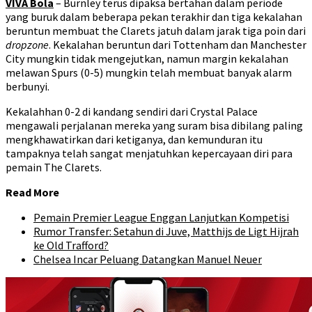
VIVA Bola
– Burnley terus dipaksa bertahan dalam periode
yang buruk dalam beberapa pekan terakhir dan tiga kekalahan
beruntun membuat the Clarets jatuh dalam jarak tiga poin dari
dropzone
. Kekalahan beruntun dari Tottenham dan Manchester
City mungkin tidak mengejutkan, namun margin kekalahan
melawan Spurs (0-5) mungkin telah membuat banyak alarm
berbunyi.
Kekalahhan 0-2 di kandang sendiri dari Crystal Palace
mengawali perjalanan mereka yang suram bisa dibilang paling
mengkhawatirkan dari ketiganya, dan kemunduran itu
tampaknya telah sangat menjatuhkan kepercayaan diri para
pemain The Clarets.
Read More
Pemain Premier League Enggan Lanjutkan Kompetisi
Rumor Transfer: Setahun di Juve, Matthijs de Ligt Hijrah
ke Old Trafford?
Chelsea Incar Peluang Datangkan Manuel Neuer