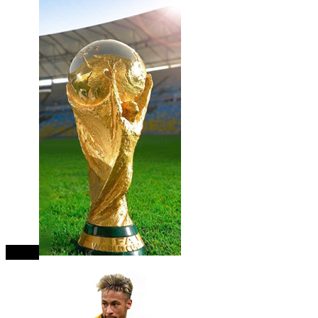
close