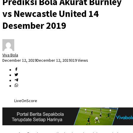
Prediksi Bola Akurat Burnley
vs Newcastle United 14
Desember 2019
Viva Bola
December 12, 2019
December 12, 2019
319 Views
LiveOnScore