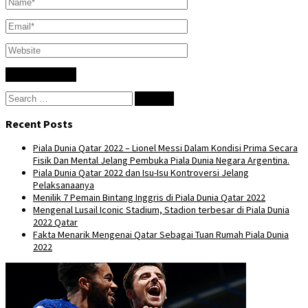
Search
for:
Recent Posts
Piala Dunia Qatar 2022 – Lionel Messi Dalam Kondisi Prima Secara
Fisik Dan Mental Jelang Pembuka Piala Dunia Negara Argentina.
Piala Dunia Qatar 2022 dan Isu-Isu Kontroversi Jelang
Pelaksanaanya
Menilik 7 Pemain Bintang Inggris di Piala Dunia Qatar 2022
Mengenal Lusail Iconic Stadium, Stadion terbesar di Piala Dunia
2022 Qatar
Fakta Menarik Mengenai Qatar Sebagai Tuan Rumah Piala Dunia
2022