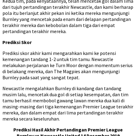
Kedua tim, pada kenyataannya, telah mencetak gol dalam lima
dari tujuh pertandingan terakhir Newcastle, dan kami berharap
pola itu berlanjut akhir pekan ini ketika mereka mengunjungi
Burnley yang mencetak pada enam dari delapan pertandingan
terakhir mereka dan kebobolan dalam tiga dari empat
pertandingan terakhir mereka.
Prediksi Skor
Prediksi skor akhir kami mengarahkan kami ke potensi
kemenangan tandang 1-2 untuk tim tamu. Newcastle
melakukan perjalanan ke Turn Moor dengan momentum serius
di belakang mereka, dan The Magpies akan mengunjungi
Burnley pada saat yang sangat tepat.
Newcastle mengalahkan Burnley di kandang dan tandang
musim lalu, mencetak dua gol di setiap kesempatan, dan tim
tamu berhasil membobol gawang lawan mereka dua kali di
masing-masing dari tiga kemenangan Premier League terakhir
mereka, dan dalam empat dari lima pertandingan terakhir
mereka secara keseluruhan.
Prediksi Hasil Akhir Pertandingan Premier League
Burnley vs Newcastle United 14 Desember 2019