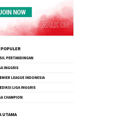
 POPULER
SIL PERTANDINGAN
GA INGGRIS
EMIER LEAGUE INDONESIA
EDIKSI LIGA INGGRIS
GA CHAMPION
A UTAMA