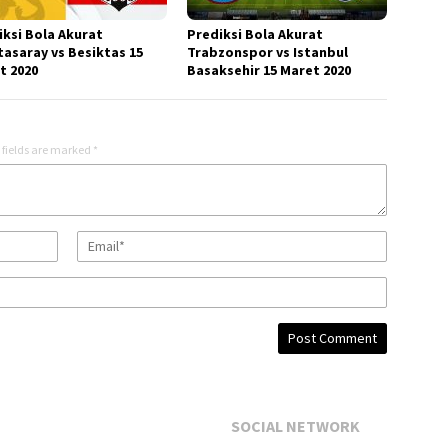
iksi Bola Akurat
Prediksi Bola Akurat
tasaray vs Besiktas 15
Trabzonspor vs Istanbul
t 2020
Basaksehir 15 Maret 2020
 fields are marked
*
SOCIAL NETWORK