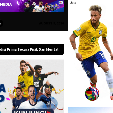
close
h
AUGUST 9, 2026
Fisik Dan Mental Jelang Pembuka Piala Dunia Negara Argentina.