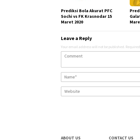
Prediksi Bola Akurat PFC
Pred
Sochi vs FK Krasnodar 15
Gala
Maret 2020
Mare
Leave a Reply
Your email address will not be published.
Required
ABOUT US
CONTACT US