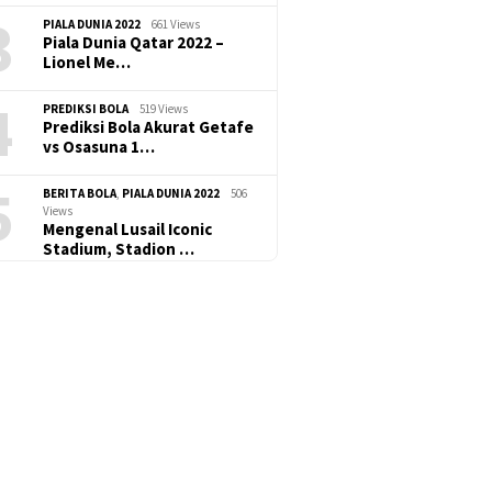
3
PIALA DUNIA 2022
661 Views
Piala Dunia Qatar 2022 –
Lionel Me…
4
PREDIKSI BOLA
519 Views
Prediksi Bola Akurat Getafe
vs Osasuna 1…
5
BERITA BOLA
,
PIALA DUNIA 2022
506
Views
Mengenal Lusail Iconic
Stadium, Stadion …