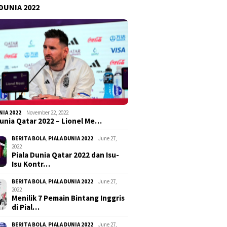
 DUNIA 2022
NIA 2022
November 22, 2022
Dunia Qatar 2022 – Lionel Me…
BERITA BOLA
,
PIALA DUNIA 2022
June 27,
2022
Piala Dunia Qatar 2022 dan Isu-
Isu Kontr…
BERITA BOLA
,
PIALA DUNIA 2022
June 27,
2022
Menilik 7 Pemain Bintang Inggris
di Pial…
BERITA BOLA
,
PIALA DUNIA 2022
June 27,