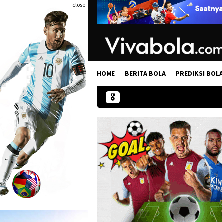
Skip
close
to
content
HOME
BERITA BOLA
PREDIKSI BOL
🎖️
P