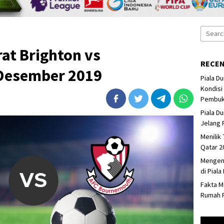
Search
for:
rat Brighton vs
RECEN
Desember 2019
Piala D
Kondisi
Pembuka
Piala D
Jelang 
Menilik 
Qatar 2
Mengena
di Piala
Fakta M
Rumah P