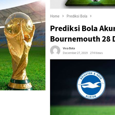
Home
Prediksi Bola
Prediksi Bola Aku
Bournemouth 28 
Viva Bola
December 27, 2019
274 Views