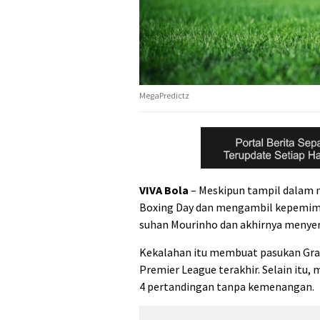
MegaPredictz
VIVA Bola
– Meskipun tampil dalam 
Boxing Day dan mengambil kepemimp
suhan Mourinho dan akhirnya menyer
Kekalahan itu membuat pasukan Grah
Premier League terakhir. Selain itu,
4 pertandingan tanpa kemenangan.