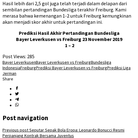
Hasil lebih dari 2,5 gol juga telah terjadi dalam delapan dari
sembilan pertandingan Bundesliga terakhir Freiburg. Kami
merasa bahwa kemenangan 1-2 untuk Freiburg kemungkinan
akan menjadi skor akhir untuk pertandingan ini.
Prediksi Hasil Akhir Pertandingan Bundesliga
Bayer Leverkusen vs Freiburg 23 November 2019
1 – 2
Post Views:
285
Bayer Leverkusen
Bayer Leverkusen vs Freiburg
Bundesliga
Indonesia
Freiburg
Prediksi Bayer Leverkusen vs Freiburg
Prediksi Liga
Jerman
Share
Post navigation
Previous post
Seputar Sepak Bola Eropa: Leonardo Bonucci Resmi
Perpanjang Kontrak Bersama Juventus