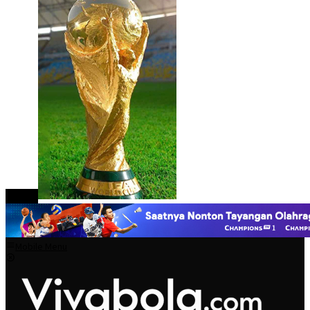
close
Mobile Menu