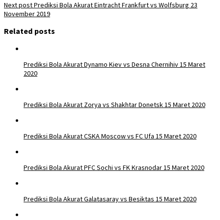
Next post
Prediksi Bola Akurat Eintracht Frankfurt vs Wolfsburg 23
November 2019
Related posts
Prediksi Bola Akurat Dynamo Kiev vs Desna Chernihiv 15 Maret
2020
Prediksi Bola Akurat Zorya vs Shakhtar Donetsk 15 Maret 2020
Prediksi Bola Akurat CSKA Moscow vs FC Ufa 15 Maret 2020
Prediksi Bola Akurat PFC Sochi vs FK Krasnodar 15 Maret 2020
Prediksi Bola Akurat Galatasaray vs Besiktas 15 Maret 2020