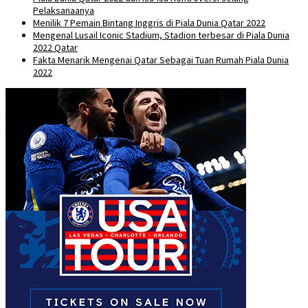
Pelaksanaanya
Menilik 7 Pemain Bintang Inggris di Piala Dunia Qatar 2022
Mengenal Lusail Iconic Stadium, Stadion terbesar di Piala Dunia
2022 Qatar
Fakta Menarik Mengenai Qatar Sebagai Tuan Rumah Piala Dunia
2022