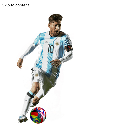
Skip to content