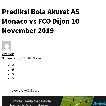
Prediksi Bola Akurat AS
Monaco vs FCO Dijon 10
November 2019
Viva Bola
November 6, 2019
265 Views
credit: LiveOnScore