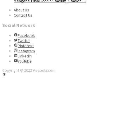
Mengenal Lusail Iconic Stadium, Stadion …
About Us
Contact Us
Social Network
Facebook
Twitter
Pinterest
Instagram
Linkedin
Youtube
Copyright © 2022 Vivabola.com