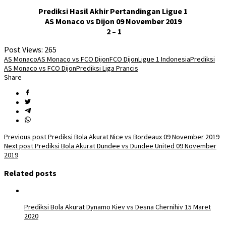
Prediksi Hasil Akhir Pertandingan Ligue 1
AS Monaco vs Dijon 09 November 2019
2 – 1
Post Views:
265
AS Monaco
AS Monaco vs FCO Dijon
FCO Dijon
Ligue 1 Indonesia
Prediksi
AS Monaco vs FCO Dijon
Prediksi Liga Prancis
Share
Post
Previous post
Prediksi Bola Akurat Nice vs Bordeaux 09 November 2019
Next post
Prediksi Bola Akurat Dundee vs Dundee United 09 November
navigation
2019
Related posts
Prediksi Bola Akurat Dynamo Kiev vs Desna Chernihiv 15 Maret
2020