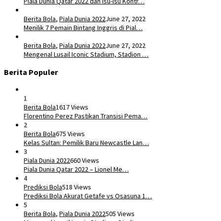
Piala Dunia Qatar 2022 dan Isu-Isu Kontr…
Berita Bola
,
Piala Dunia 2022
June 27, 2022
Menilik 7 Pemain Bintang Inggris di Pial…
Berita Bola
,
Piala Dunia 2022
June 27, 2022
Mengenal Lusail Iconic Stadium, Stadion …
Berita Populer
1
Berita Bola
1617 Views
​Florentino Perez Pastikan Transisi Pema…
2
Berita Bola
675 Views
Kelas Sultan: Pemilik Baru Newcastle Lan…
3
Piala Dunia 2022
660 Views
Piala Dunia Qatar 2022 – Lionel Me…
4
Prediksi Bola
518 Views
Prediksi Bola Akurat Getafe vs Osasuna 1…
5
Berita Bola
,
Piala Dunia 2022
505 Views