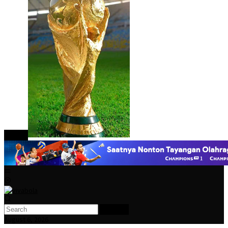
close
Mobile
Menu
Search
August 6, 2026