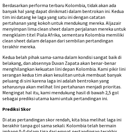
Berdasarkan performa terbaru Kolombia, tidak akan ada
banyak hal yang dapat dinikmati dalam bentrokan ini. Kedua
tim ini datang ke laga yang satu ini dengan catatan
pertahanan yang kokoh untuk mendukung mereka. Aljazair
menyimpan lima clean sheet dalam perjalanan mereka untuk
mengklaim titel Piala Afrika, sementara Kolombia memiliki
clean sheet dalam delapan dari sembilan pertandingan
terakhir mereka.
Kedua belah pihak sama-sama dalam kondisi sangat baik di
belakang, dan absennya Duvan Zapata akan benar-benar
menghilangkan kekuatan lini depan Kolombia. Kami pikir lini
serangan kedua tim akan kesulitan untuk membuat banyak
peluang di sini karena laga ini adalah bentrokan yang
seharusnya akan melihat lini pertahanan menjadi prioritas.
Mengingat hal itu, kami mendukung hasil di bawah 2,5 gol
sebagai prediksi utama kami untuk pertandingan ini.
Prediksi Skor
Di atas pertandingan skor rendah, kita bisa melihat laga ini
berakhir tanpa gol sama sekali. Kolombia telah bermain
imbang 0-0 dalam tiga dari empat pertandingan terakhir