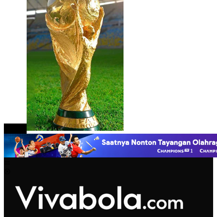
close
Mobile
Menu