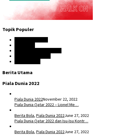
Topik Populer
Hasil Pertandingan
Liga Inggris
Premier League Indonesia
Prediksi Liga Inggris
Liga Champion
Berita Utama
Piala Dunia 2022
Piala Dunia 2022
November 22, 2022
Piala Dunia Qatar 2022 – Lionel Me…
Berita Bola
,
Piala Dunia 2022
June 27, 2022
Piala Dunia Qatar 2022 dan Isu-Isu Kontr…
Berita Bola
,
Piala Dunia 2022
June 27, 2022