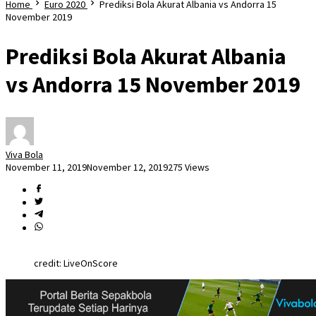
Home
Euro 2020
Prediksi Bola Akurat Albania vs Andorra 15
November 2019
Prediksi Bola Akurat Albania
vs Andorra 15 November 2019
Viva Bola
November 11, 2019
November 12, 2019
275 Views
credit: LiveOnScore