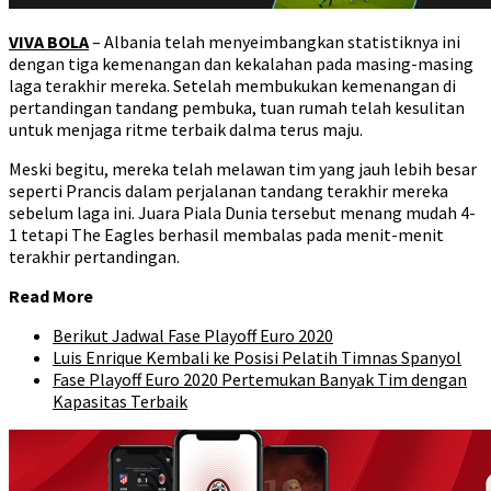
VIVA BOLA
– Albania telah menyeimbangkan statistiknya ini
dengan tiga kemenangan dan kekalahan pada masing-masing
laga terakhir mereka. Setelah membukukan kemenangan di
pertandingan tandang pembuka, tuan rumah telah kesulitan
untuk menjaga ritme terbaik dalma terus maju.
Meski begitu, mereka telah melawan tim yang jauh lebih besar
seperti Prancis dalam perjalanan tandang terakhir mereka
sebelum laga ini. Juara Piala Dunia tersebut menang mudah 4-
1 tetapi The Eagles berhasil membalas pada menit-menit
terakhir pertandingan.
Read More
Berikut Jadwal Fase Playoff Euro 2020
Luis Enrique Kembali ke Posisi Pelatih Timnas Spanyol
Fase Playoff Euro 2020 Pertemukan Banyak Tim dengan
Kapasitas Terbaik