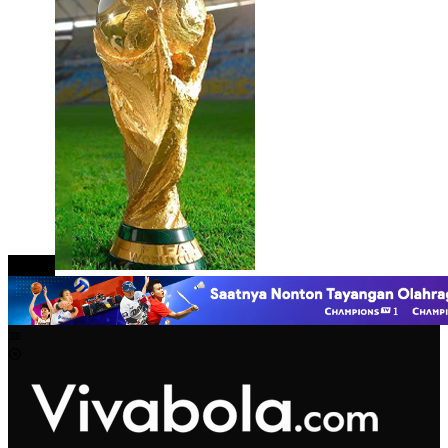
close
Mobile
Menu