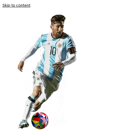
Skip to content