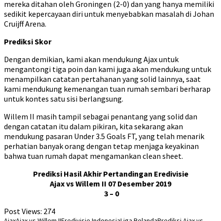
mereka ditahan oleh Groningen (2-0) dan yang hanya memiliki
sedikit kepercayaan diri untuk menyebabkan masalah di Johan
Cruijff Arena.
Prediksi Skor
Dengan demikian, kami akan mendukung Ajax untuk
mengantongi tiga poin dan kami juga akan mendukung untuk
menampilkan catatan pertahanan yang solid lainnya, saat
kami mendukung kemenangan tuan rumah sembari berharap
untuk kontes satu sisi berlangsung.
Willem II masih tampil sebagai penantang yang solid dan
dengan catatan itu dalam pikiran, kita sekarang akan
mendukung pasaran Under 3.5 Goals FT, yang telah menarik
perhatian banyak orang dengan tetap menjaga keyakinan
bahwa tuan rumah dapat mengamankan clean sheet.
Prediksi Hasil Akhir Pertandingan Eredivisie
Ajax vs Willem II 07 Desember 2019
3 – 0
Post Views:
274
Ajax
Ajax vs Willem II
Eredivisie Indonesia
Liga Belanda
Prediksi Ajax vs