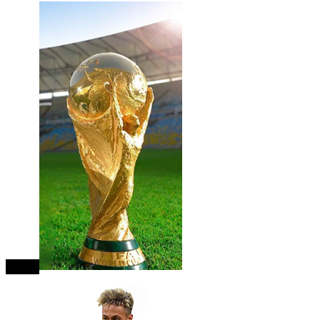
close