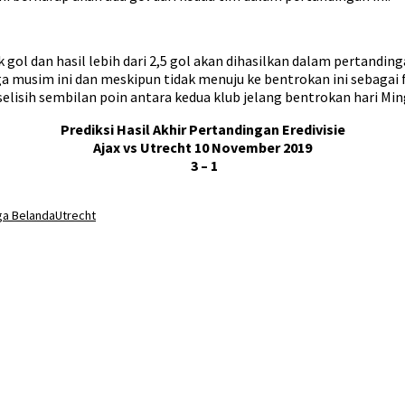
gol dan hasil lebih dari 2,5 gol akan dihasilkan dalam pertandi
musim ini dan meskipun tidak menuju ke bentrokan ini sebagai f
elisih sembilan poin antara kedua klub jelang bentrokan hari Ming
Prediksi Hasil Akhir Pertandingan Eredivisie
Ajax vs Utrecht 10 November 2019
3 – 1
iga Belanda
Utrecht