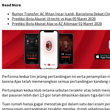
Read More
Rumor Transfer: AC Milan Incar Icardi, Barcelona Dekati O
Prediksi Bola Akurat Utrecht vs Ajax 05 Maret 2020
Prediksi Bola Akurat Ajax vs AZ Alkmaar 02 Maret 2020
Performa kedua tim jelang pertandingan ini serta penampilan 
karena Ajax telah memenangkan semua pertandingan kandang me
Pertunjukan kedua klub selama sebulan terakhir atau lebih men
dan pasaran lebih dari 2,5 gol telah dihasilkan dalam tiga dari l
Tuan rumah hanya gagal mencetak gol dalam satu dari enam per
semua enam pertandingan terakhir mereka, itulah sebabnya kami