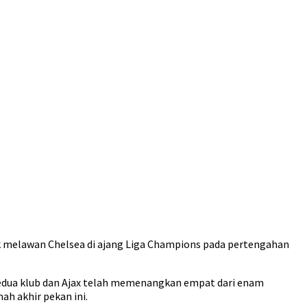
pik melawan Chelsea di ajang Liga Champions pada pertengahan
 kedua klub dan Ajax telah memenangkan empat dari enam
h akhir pekan ini.