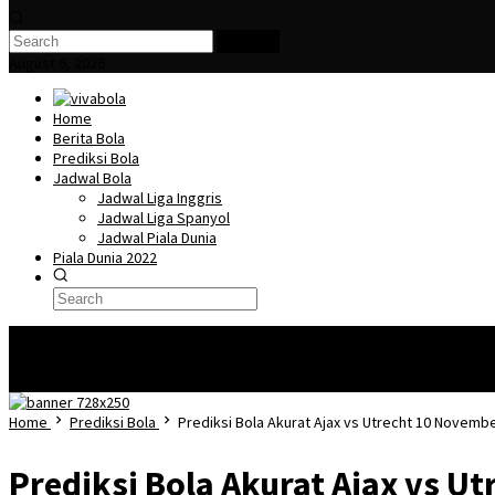
Search
August 6, 2026
Home
Berita Bola
Prediksi Bola
Jadwal Bola
Jadwal Liga Inggris
Jadwal Liga Spanyol
Jadwal Piala Dunia
Piala Dunia 2022
🎖️
Piala Dunia Qatar 2022 – Lionel Messi Dalam Kondisi Prima Secara Fisik D
Inggris di Piala Dunia Qatar 2022
Mengenal Lusail Iconic Stadium, Stadion t
Home
Prediksi Bola
Prediksi Bola Akurat Ajax vs Utrecht 10 Novemb
Prediksi Bola Akurat Ajax vs U