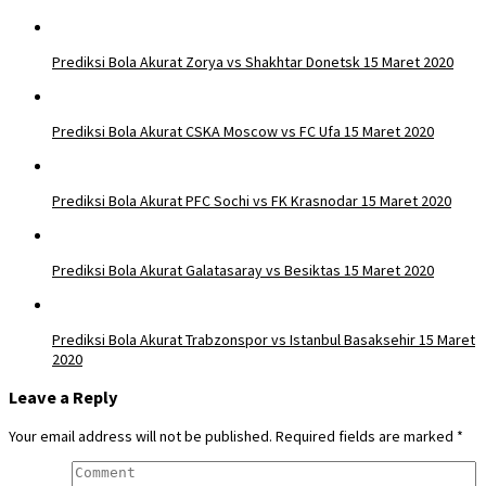
Prediksi Bola Akurat Zorya vs Shakhtar Donetsk 15 Maret 2020
Prediksi Bola Akurat CSKA Moscow vs FC Ufa 15 Maret 2020
Prediksi Bola Akurat PFC Sochi vs FK Krasnodar 15 Maret 2020
Prediksi Bola Akurat Galatasaray vs Besiktas 15 Maret 2020
Prediksi Bola Akurat Trabzonspor vs Istanbul Basaksehir 15 Maret
2020
Leave a Reply
Your email address will not be published.
Required fields are marked
*