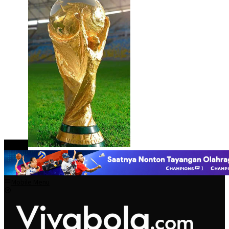
close
Mobile Menu