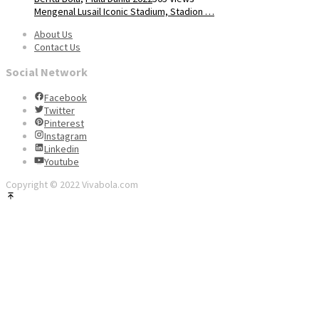
Mengenal Lusail Iconic Stadium, Stadion …
About Us
Contact Us
Social Network
Facebook
Twitter
Pinterest
Instagram
Linkedin
Youtube
Copyright © 2022 Vivabola.com