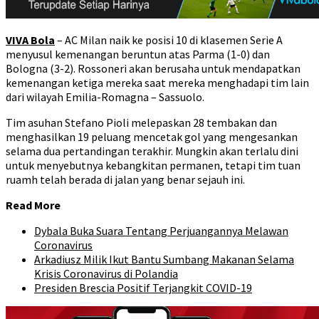
VIVA Bola
– AC Milan naik ke posisi 10 di klasemen Serie A
menyusul kemenangan beruntun atas Parma (1-0) dan
Bologna (3-2). Rossoneri akan berusaha untuk mendapatkan
kemenangan ketiga mereka saat mereka menghadapi tim lain
dari wilayah Emilia-Romagna – Sassuolo.
Tim asuhan Stefano Pioli melepaskan 28 tembakan dan
menghasilkan 19 peluang mencetak gol yang mengesankan
selama dua pertandingan terakhir. Mungkin akan terlalu dini
untuk menyebutnya kebangkitan permanen, tetapi tim tuan
ruamh telah berada di jalan yang benar sejauh ini.
Read More
Dybala Buka Suara Tentang Perjuangannya Melawan
Coronavirus
Arkadiusz Milik Ikut Bantu Sumbang Makanan Selama
Krisis Coronavirus di Polandia
Presiden Brescia Positif Terjangkit COVID-19