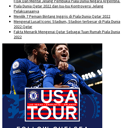
Fisik Dan Mental Jelang Pembuka Piala Dunia Negara Argentina.
Piala Dunia Qatar 2022 dan Isu-Isu Kontroversi Jelang
Pelaksanaanya
Menilik 7 Pemain Bintang Inggris di Piala Dunia Qatar 2022
Mengenal Lusail Iconic Stadium, Stadion terbesar di Piala Dunia
2022 Qatar
Fakta Menarik Mengenai Qatar Sebagai Tuan Rumah Piala Dunia
2022