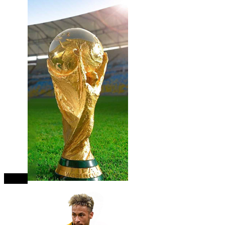
close