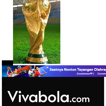
close
Mobile
Menu