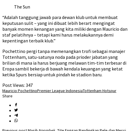
The Sun
“Adalah tanggung jawab para dewan klub untuk membuat
keputusan sulit – yang ini dibuat lebih berart mengingat
banyak momen kenangan yang kita miliki dengan Mauricio dan
staf pelatihnya – tetapi kami harus melakukannya demi
kepentingan terbaik klub.”
Pochettino pergi tanpa memenangkan trofi sebagai manajer
Tottenham, satu-satunya noda pada prioder jabatan yang
brilian di mana ia harus berjuang melawan tim-tim terbesar di
Eropa sambil bekerja di bawah kendala keuangan yang ketat
ketika Spurs bersiap untuk pindah ke stadion baru.
Post Views:
347
Mauricio Pochettino
Premier League Indonesia
Tottenham Hotspur
Share
Previous post
Masih
Ngambek
, Tite Enggan Bandingkan Pele dan Messi