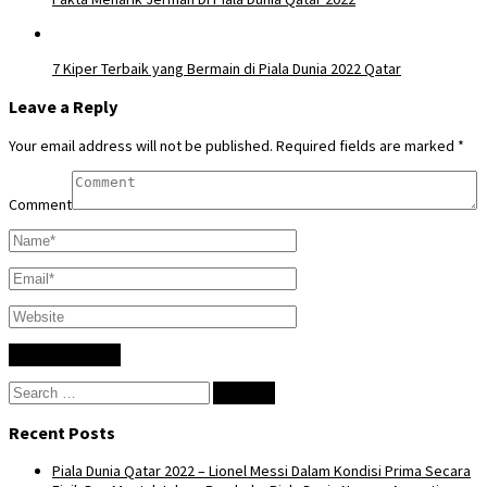
7 Kiper Terbaik yang Bermain di Piala Dunia 2022 Qatar
Leave a Reply
Your email address will not be published.
Required fields are marked
*
Comment
Search
for:
Recent Posts
Piala Dunia Qatar 2022 – Lionel Messi Dalam Kondisi Prima Secara