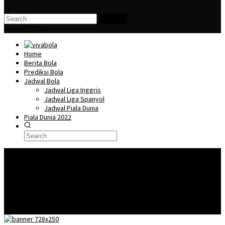
Search
August 9, 2026
Home
Berita Bola
Prediksi Bola
Jadwal Bola
Jadwal Liga Inggris
Jadwal Liga Spanyol
Jadwal Piala Dunia
Piala Dunia 2022
🎖️
Piala Dunia Qatar 2022 – Lionel Messi Dalam Kondisi Prima Secara Fisik
Dan Mental Jelang Pembuka Piala Dunia Negara Argentina.
Piala Dunia
Qatar 2022 dan Isu-Isu Kontroversi Jelang Pelaksanaanya
Menilik 7
Pemain Bintang Inggris di Piala Dunia Qatar 2022
Mengenal Lusail Iconic
Stadium, Stadion terbesar di Piala Dunia 2022 Qatar
Fakta Menarik
Mengenai Qatar Sebagai Tuan Rumah Piala Dunia 2022