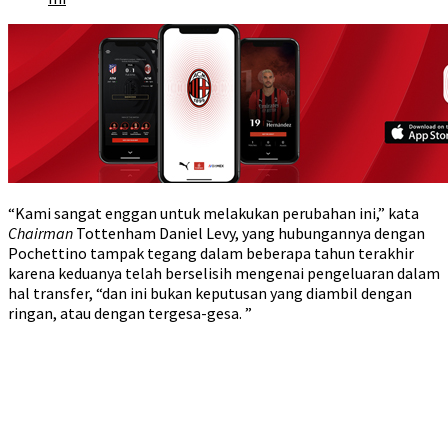
“Kami sangat enggan untuk melakukan perubahan ini,” kata
Chairman
Tottenham Daniel Levy, yang hubungannya dengan
Pochettino tampak tegang dalam beberapa tahun terakhir
karena keduanya telah berselisih mengenai pengeluaran dalam
hal transfer, “dan ini bukan keputusan yang diambil dengan
ringan, atau dengan tergesa-gesa. ”