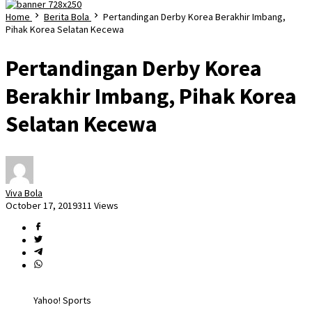
Home
Berita Bola
Pertandingan Derby Korea Berakhir Imbang,
Pihak Korea Selatan Kecewa
Pertandingan Derby Korea
Berakhir Imbang, Pihak Korea
Selatan Kecewa
Viva Bola
October 17, 2019
311 Views
Yahoo! Sports