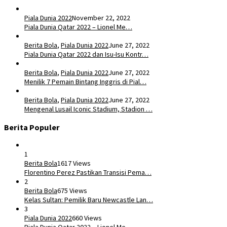
Piala Dunia 2022
November 22, 2022
Piala Dunia Qatar 2022 – Lionel Me…
Berita Bola
,
Piala Dunia 2022
June 27, 2022
Piala Dunia Qatar 2022 dan Isu-Isu Kontr…
Berita Bola
,
Piala Dunia 2022
June 27, 2022
Menilik 7 Pemain Bintang Inggris di Pial…
Berita Bola
,
Piala Dunia 2022
June 27, 2022
Mengenal Lusail Iconic Stadium, Stadion …
Berita Populer
1
Berita Bola
1617 Views
​Florentino Perez Pastikan Transisi Pema…
2
Berita Bola
675 Views
Kelas Sultan: Pemilik Baru Newcastle Lan…
3
Piala Dunia 2022
660 Views
Piala Dunia Qatar 2022 – Lionel Me…