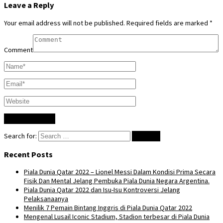
Leave a Reply
Your email address will not be published.
Required fields are marked
*
Comment
Search for:
Recent Posts
Piala Dunia Qatar 2022 – Lionel Messi Dalam Kondisi Prima Secara
Fisik Dan Mental Jelang Pembuka Piala Dunia Negara Argentina.
Piala Dunia Qatar 2022 dan Isu-Isu Kontroversi Jelang
Pelaksanaanya
Menilik 7 Pemain Bintang Inggris di Piala Dunia Qatar 2022
Mengenal Lusail Iconic Stadium, Stadion terbesar di Piala Dunia