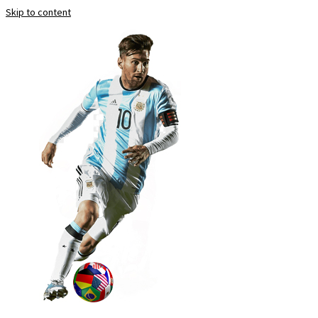
Skip to content