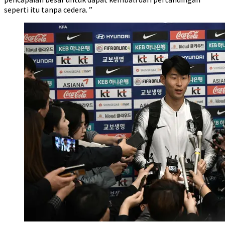
seperti itu tanpa cedera. ”