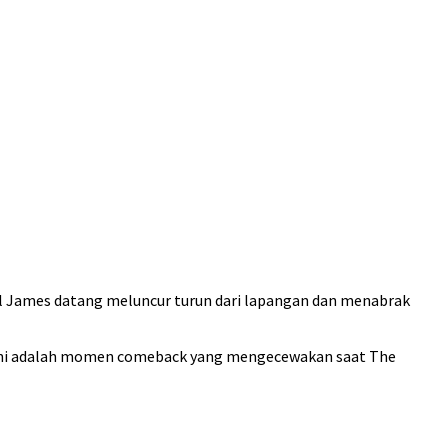
niel James datang meluncur turun dari lapangan dan menabrak
g. Ini adalah momen comeback yang mengecewakan saat The