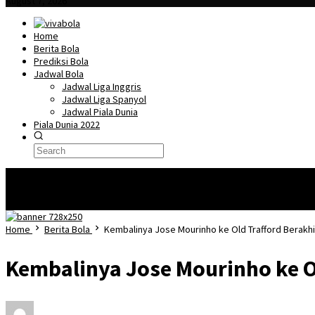
August 7, 2026
Home
Berita Bola
Prediksi Bola
Jadwal Bola
Jadwal Liga Inggris
Jadwal Liga Spanyol
Jadwal Piala Dunia
Piala Dunia 2022
🎖️
Piala Dunia Qatar 2022 – Lionel Messi Dalam Kondisi Prima Secara Fisik D
Inggris di Piala Dunia Qatar 2022
Mengenal Lusail Iconic Stadium, Stadion t
Home
Berita Bola
Kembalinya Jose Mourinho ke Old Trafford Berakh
Kembalinya Jose Mourinho ke O