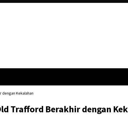
an Mental Jelang Pembuka Piala Dunia Negara Argentina.
Piala Dunia Qatar 20
erbesar di Piala Dunia 2022 Qatar
Fakta Menarik Mengenai Qatar Sebagai Tua
ir dengan Kekalahan
ld Trafford Berakhir dengan Ke