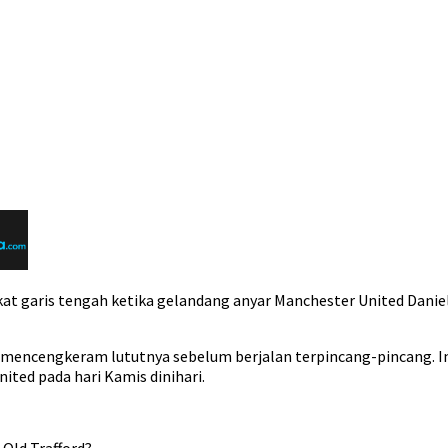
 dekat garis tengah ketika gelandang anyar Manchester United Da
 dia mencengkeram lututnya sebelum berjalan terpincang-pincan
ted pada hari Kamis dinihari.