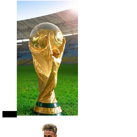
close