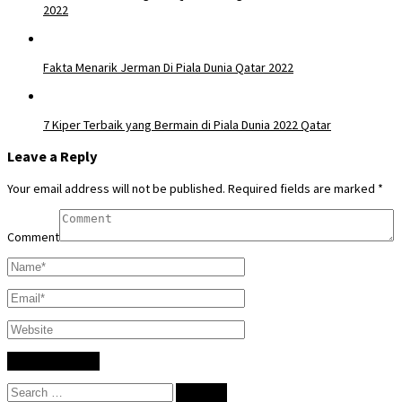
2022
Fakta Menarik Jerman Di Piala Dunia Qatar 2022
7 Kiper Terbaik yang Bermain di Piala Dunia 2022 Qatar
Leave a Reply
Your email address will not be published.
Required fields are marked
*
Comment
Search