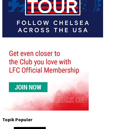
Topik Populer