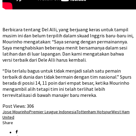
Berbicara tentang Del Alli, yang berjuang keras untuk tampil
musim ini dan belum terpilih dalam skuad Inggris baru-baru ini,
Mourinho mengatakan: “Saya senang dengan permainannya.
Saya menghabiskan beberapa menit bersamanya dalam sesi
latihan dan di luar lapangan. Dan kami mengatakan bahwa
versi terbaik dari Dele Alli harus kembali.
“Dia terlalu bagus untuk tidak menjadi salah satu pemain
terbaik di dunia dan tidak bermain dengan tim nasional.” Spurs
berada di posisi 14, 11 poin dari empat besar, ketika Mourinho
mengambil alih tetapi tim ini telah terlihat lebih
terrevitalisasi di bawah manajer baru mereka.
Post Views:
306
Jose Mourinho
Premier League Indonesia
Tottenham Hotspur
West Ham
United
Share