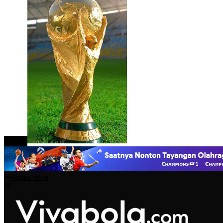
close
Mobile Menu