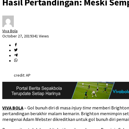
Hasil Pertandingan: Meski Semp
Viva Bola
October 27, 2019
341 Views
credit: AP
VIVA BOLA
– Gol bunuh diri di masa
injury time
memberi Brighton 
pertandingan berakhir malam kemarin. Brighton memimpin setel
mengenai Adam Webster dikreditkan untuk gol bunuh diri pemai