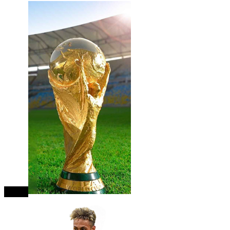
close