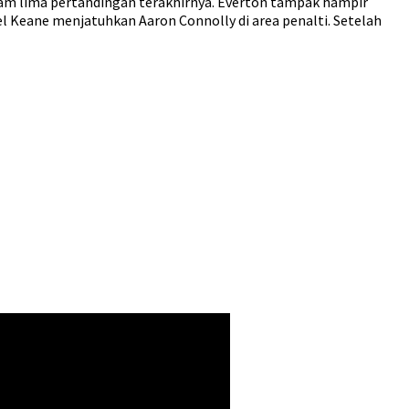
am lima pertandingan terakhirnya. Everton tampak hampir
Keane menjatuhkan Aaron Connolly di area penalti. Setelah