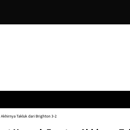
an Mental Jelang Pembuka Piala Dunia Negara Argentina.
Piala Dunia Qatar 20
erbesar di Piala Dunia 2022 Qatar
Fakta Menarik Mengenai Qatar Sebagai Tua
Akhirnya Takluk dari Brighton 3-2