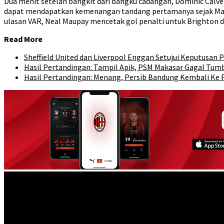
Dua menit setelah bangkit dari bangku cadangan, Dominic Cal
dapat mendapatkan kemenangan tandang pertamanya sejak Maret
ulasan VAR, Neal Maupay mencetak gol penalti untuk Brighton d
Read More
Sheffield United dan Liverpool Enggan Setujui Keputusan 
Hasil Pertandingan: Tampil Apik, PSM Makasar Gagal Tum
Hasil Pertandingan: Menang, Persib Bandung Kembali Ke