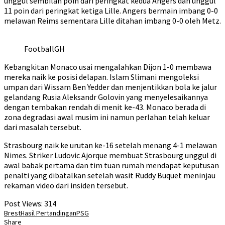
unggul sembilan poin dari peringkat kedua Angers dan unggul
11 ​​poin dari peringkat ketiga Lille. Angers bermain imbang 0-0
melawan Reims sementara Lille ditahan imbang 0-0 oleh Metz.
FootballGH
Kebangkitan Monaco usai mengalahkan Dijon 1-0 membawa
mereka naik ke posisi delapan. Islam Slimani mengoleksi
umpan dari Wissam Ben Yedder dan menjentikkan bola ke jalur
gelandang Rusia Aleksandr Golovin yang menyelesaikannya
dengan tembakan rendah di menit ke-43. Monaco berada di
zona degradasi awal musim ini namun perlahan telah keluar
dari masalah tersebut.
Strasbourg naik ke urutan ke-16 setelah menang 4-1 melawan
Nimes. Striker Ludovic Ajorque membuat Strasbourg unggul di
awal babak pertama dan tim tuan rumah mendapat keputusan
penalti yang dibatalkan setelah wasit Ruddy Buquet meninjau
rekaman video dari insiden tersebut.
Post Views:
314
Brest
Hasil Pertandingan
PSG
Share