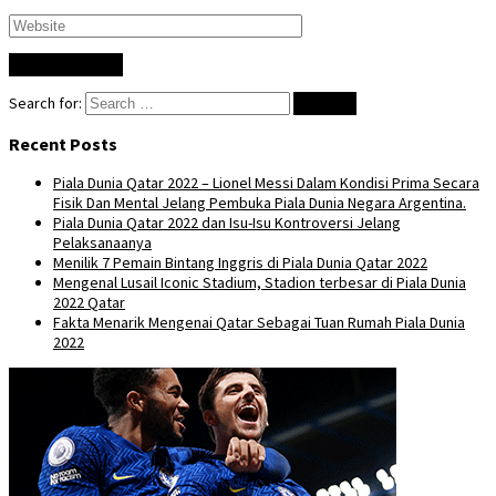
Search for:
Recent Posts
Piala Dunia Qatar 2022 – Lionel Messi Dalam Kondisi Prima Secara
Fisik Dan Mental Jelang Pembuka Piala Dunia Negara Argentina.
Piala Dunia Qatar 2022 dan Isu-Isu Kontroversi Jelang
Pelaksanaanya
Menilik 7 Pemain Bintang Inggris di Piala Dunia Qatar 2022
Mengenal Lusail Iconic Stadium, Stadion terbesar di Piala Dunia
2022 Qatar
Fakta Menarik Mengenai Qatar Sebagai Tuan Rumah Piala Dunia
2022