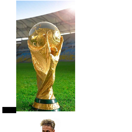
close