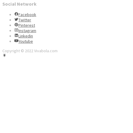
Social Network
Facebook
Twitter
Pinterest
Instagram
Linkedin
Youtube
Copyright © 2022 Vivabola.com