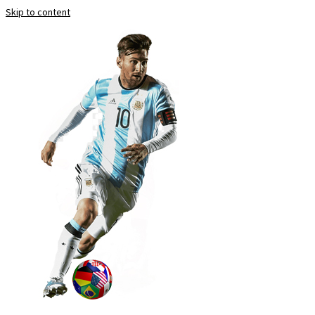
Skip to content