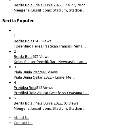
Berita Bola
,
Piala Dunia 2022
June 27, 2022
Mengenal Lusail Iconic Stadium, Stadion …
Berita Populer
1
Berita Bola
1618 Views
​Florentino Perez Pastikan Transisi Pema…
2
Berita Bola
675 Views
Kelas Sultan: Pemilik Baru Newcastle Lan…
3
Piala Dunia 2022
661 Views
Piala Dunia Qatar 2022 – Lionel Me…
4
Prediksi Bola
518 Views
Prediksi Bola Akurat Getafe vs Osasuna 1…
5
Berita Bola
,
Piala Dunia 2022
505 Views
Mengenal Lusail Iconic Stadium, Stadion …
About Us
Contact Us