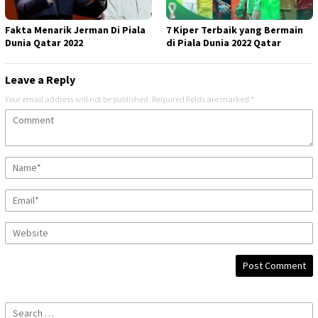
Fakta Menarik Jerman Di Piala
7 Kiper Terbaik yang Bermain
Dunia Qatar 2022
di Piala Dunia 2022 Qatar
Leave a Reply
Your email address will not be published.
Required fields are marked
*
Search