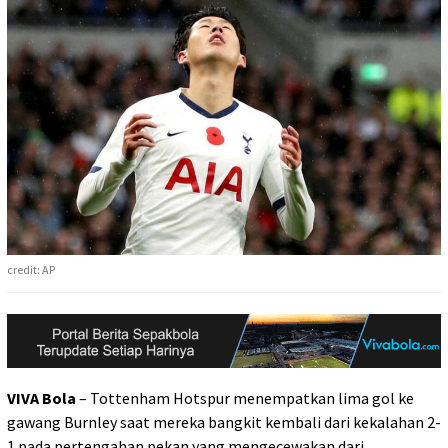
credit: AP
VIVA Bola
– Tottenham Hotspur menempatkan lima gol ke
gawang Burnley saat mereka bangkit kembali dari kekalahan 2-
1 pada pertengahan pekan yang mengecewakan dari