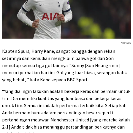
90min
Kapten Spurs, Harry Kane, sangat bangga dengan rekan
setimnya dan kemudian mengklaim bahwa gol dari Son
menutup semua tiga gol lainnya. “Sonny [Son Heung-min]
mencuri perhatian hari ini. Gol yang luar biasa, serangan balik
yang hebat, ” kata Kane kepada BBC Sport.
“Yang dia ingin lakukan adalah bekerja keras dan bermain untuk
tim. Dia memiliki kualitas yang luar biasa dan bekerja keras
untuk tim. Semua ini adalah performa terbaik kita. Setiap kali
Anda bermain buruk dalam pertandingan besar seperti
pertandingan melawan Manchester United [yang mereka kalah
2-1] Anda tidak bisa menunggu pertandingan berikutnya dan