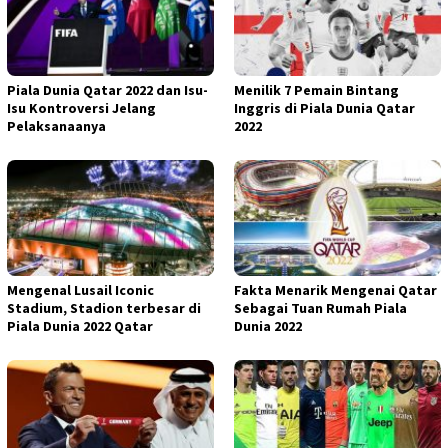
Piala Dunia Qatar 2022 dan Isu-
Menilik 7 Pemain Bintang
Isu Kontroversi Jelang
Inggris di Piala Dunia Qatar
Pelaksanaanya
2022
Mengenal Lusail Iconic
Fakta Menarik Mengenai Qatar
Stadium, Stadion terbesar di
Sebagai Tuan Rumah Piala
Piala Dunia 2022 Qatar
Dunia 2022