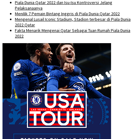
Piala Dunia Qatar 2022 dan Isu-Isu Kontroversi Jelang
Pelaksanaanya
Menilik 7 Pemain Bintang Inggris di Piala Dunia Qatar 2022
Mengenal Lusail Iconic Stadium, Stadion terbesar di Piala Dunia
2022 Qatar
Fakta Menarik Mengenai Qatar Sebagai Tuan Rumah Piala Dunia
2022