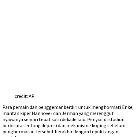
credit: AP
Para pemain dan penggemar berdiri untuk menghormati Enke,
mantan kiper Hannover dan Jerman yang merenggut
nyawanya sendiri tepat satu dekade lalu. Penyiar di stadion
berbicara tentang depresi dan mekanisme koping sebelum
penghormatan tersebut berakhir dengan tepuk tangan