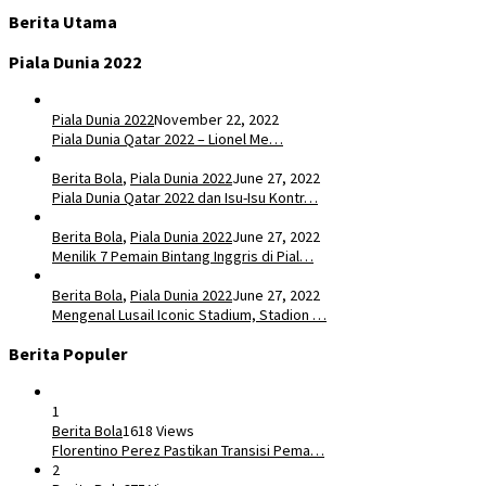
Berita Utama
Piala Dunia 2022
Piala Dunia 2022
November 22, 2022
Piala Dunia Qatar 2022 – Lionel Me…
Berita Bola
,
Piala Dunia 2022
June 27, 2022
Piala Dunia Qatar 2022 dan Isu-Isu Kontr…
Berita Bola
,
Piala Dunia 2022
June 27, 2022
Menilik 7 Pemain Bintang Inggris di Pial…
Berita Bola
,
Piala Dunia 2022
June 27, 2022
Mengenal Lusail Iconic Stadium, Stadion …
Berita Populer
1
Berita Bola
1618 Views
​Florentino Perez Pastikan Transisi Pema…
2