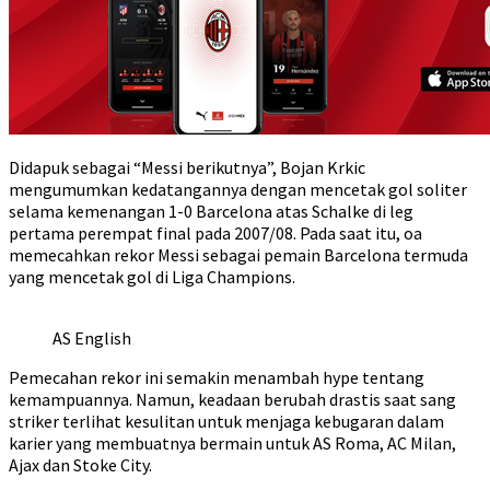
Didapuk sebagai “Messi berikutnya”, Bojan Krkic
mengumumkan kedatangannya dengan mencetak gol soliter
selama kemenangan 1-0 Barcelona atas Schalke di leg
pertama perempat final pada 2007/08. Pada saat itu, oa
memecahkan rekor Messi sebagai pemain Barcelona termuda
yang mencetak gol di Liga Champions.
AS English
Pemecahan rekor ini semakin menambah hype tentang
kemampuannya. Namun, keadaan berubah drastis saat sang
striker terlihat kesulitan untuk menjaga kebugaran dalam
karier yang membuatnya bermain untuk AS Roma, AC Milan,
Ajax dan Stoke City.