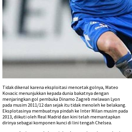
Tidak dikenal karena eksploitasi mencetak golnya, Mateo
Kovacic menunjukkan kepada dunia bakatnya dengan
menjaringkan gol pembuka Dinamo Zagreb melawan Lyon
pada musim 2011/12 dan sejak itu tidak menoleh ke belakang.
Eksplotasinya membuatnya pindah ke Inter Milan musim pada
2013, diikuti oleh Real Madrid dan kini telah memantapkan
dirinya sebagai komponen kunci di lini tengah Chelsea.