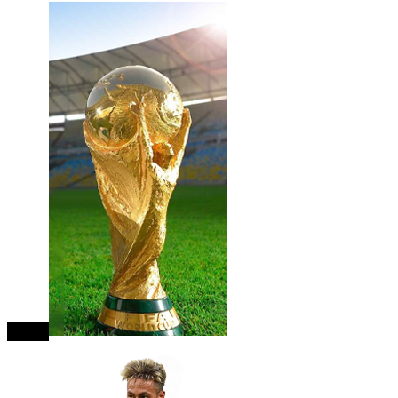
close