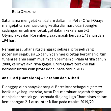
Bola Okezone
Satu nama mengejutkan dalam daftar ini, Peter Ofori-Quaye
mengejutkan semua orang ketika dia masuk dari bangku
cadangan untuk mencetak gol dalam kekalahan 5-1
Olympiakos dari Rosenberg saat masih berusia 17 tahun dan
194 hari.
Pemain asal Ghana itu dianggap sebagai prospek yang
potensial sejak usia 15 tahun dan meski tetap bertahan di tim
Yunani selama enam musim dan bermain di Piala Afrika tahun
2000, karirnya akhirnya gagal. Ofori-Quaye terakhir kali
bermain untuk klub profesional pada tahun 2012.
Ansu Fati (Barcelona) – 17 tahun dan 40 hari
Dianggap oleh banyak orang di Barcelona sebagai
superstar
berikutnya bagi mereka, Ansu Fati membuat sejarah dengan
menjadi pencetak gol termuda di ajang Liga Champions dalam
kemenangan 2-1 atas Inter Milan pada musim 2019/20.