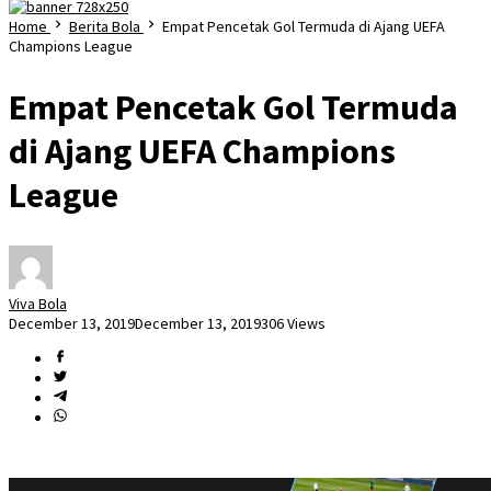
Home
Berita Bola
Empat Pencetak Gol Termuda di Ajang UEFA
Champions League
Empat Pencetak Gol Termuda
di Ajang UEFA Champions
League
Viva Bola
December 13, 2019
December 13, 2019
306 Views