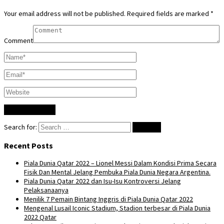
Your email address will not be published.
Required fields are marked
*
Comment
Search for:
Recent Posts
Piala Dunia Qatar 2022 – Lionel Messi Dalam Kondisi Prima Secara
Fisik Dan Mental Jelang Pembuka Piala Dunia Negara Argentina.
Piala Dunia Qatar 2022 dan Isu-Isu Kontroversi Jelang
Pelaksanaanya
Menilik 7 Pemain Bintang Inggris di Piala Dunia Qatar 2022
Mengenal Lusail Iconic Stadium, Stadion terbesar di Piala Dunia
2022 Qatar