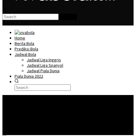
Search
August 8, 2026
Home
Berita Bola
Prediksi Bola
Jadwal Bola
Jadwal Liga Inggris
Jadwal Liga Spanyol
Jadwal Piala Dunia
Piala Dunia 2022
🎖️
Piala Dunia Qatar 2022 – Lionel Messi Dalam Kondisi Prima Secara Fisik
Dan Mental Jelang Pembuka Piala Dunia Negara Argentina.
Piala Dunia
Qatar 2022 dan Isu-Isu Kontroversi Jelang Pelaksanaanya
Menilik 7
Pemain Bintang Inggris di Piala Dunia Qatar 2022
Mengenal Lusail Iconic
Stadium, Stadion terbesar di Piala Dunia 2022 Qatar
Fakta Menarik
Mengenai Qatar Sebagai Tuan Rumah Piala Dunia 2022