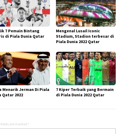
lik 7 Pemain Bintang
Mengenal Lusail Iconic
is di Piala Dunia Qatar
Stadium, Stadion terbesar di
Piala Dunia 2022 Qatar
a Menarik Jerman Di Piala
7 Kiper Terbaik yang Bermain
a Qatar 2022
di Piala Dunia 2022 Qatar
 fields are marked
*