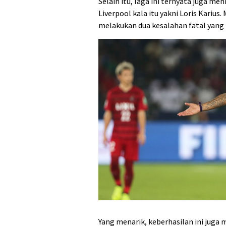
Selain itu, laga ini ternyata juga 
Liverpool kala itu yakni Loris Karius
melakukan dua kesalahan fatal yang 
Yang menarik, keberhasilan ini jug