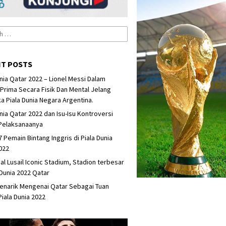
T POSTS
unia Qatar 2022 – Lionel Messi Dalam
 Prima Secara Fisik Dan Mental Jelang
 Piala Dunia Negara Argentina.
unia Qatar 2022 dan Isu-Isu Kontroversi
Pelaksanaanya
7 Pemain Bintang Inggris di Piala Dunia
022
l Lusail Iconic Stadium, Stadion terbesar
 Dunia 2022 Qatar
enarik Mengenai Qatar Sebagai Tuan
iala Dunia 2022