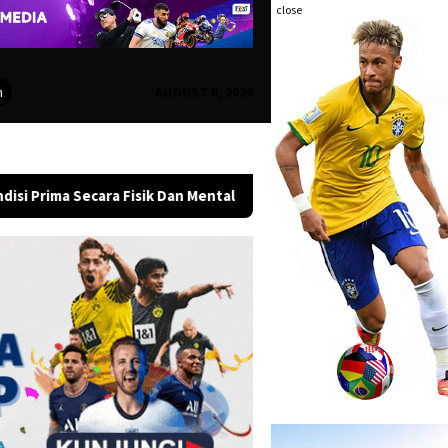
close
h
AUGUST 8, 2026
k Dan Mental Jelang Pembuka Piala Dunia Negara Argentina.