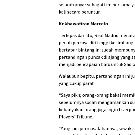
sejarah anyar sebagai tim pertama y
kali secara beruntun.
Kekhawatiran Marcelo
Terlepas dari itu, Real Madrid mena
penuh percaya diri tinggi ketimbang 
bertabur bintang ini sudah mempuny
pertandingan puncak di ajang yang s
menjadi pencapaian baru untuk Sadio 
Walaupun begitu, pertandingan ini
yang cukup parah.
“Saya pikir, orang-orang bakal memi
sebelumnya sudah mengamankan dua ge
kebanyakan orang juga ingin Liverpo
Players’ Tribune.
“Yang jadi permasalahannya, sewakt