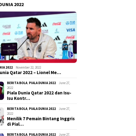
 DUNIA 2022
NIA 2022
November 22, 2022
Dunia Qatar 2022 – Lionel Me…
BERITA BOLA
,
PIALA DUNIA 2022
June 27,
2022
Piala Dunia Qatar 2022 dan Isu-
Isu Kontr…
BERITA BOLA
,
PIALA DUNIA 2022
June 27,
2022
Menilik 7 Pemain Bintang Inggris
di Pial…
BERITA BOLA
,
PIALA DUNIA 2022
June 27,