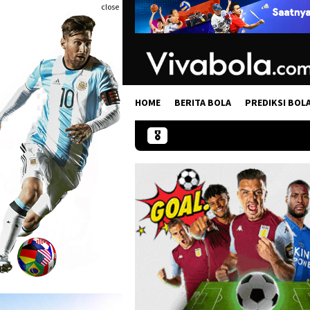
Skip
close
to
content
HOME
BERITA BOLA
PREDIKSI BOL
🎖️
Piala