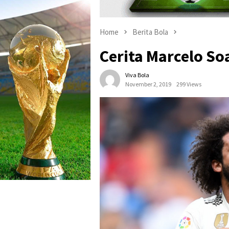
Home
Berita Bola
Cerita Marcelo So
Viva Bola
November 2, 2019
299 Views