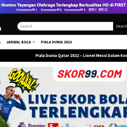
Searc
A
JADWAL BOLA
PIALA DUNIA 2022
 Dunia Qatar 2022 – Lionel Messi Dalam Kondisi Prima Secara Fisi