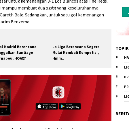
 besar untuk kemenangan 3-1 Los Blancos atas The Reds.
ini mampu membuat dua
assist
yang keseluruhannya
 Gareth Bale. Sedangkan, untuk satu gol kemenangan
 Karim Benzema.
al Madrid Berencana
La Liga Berencana Segera
TOPIK
nggalkan Santiago
Mulai Kembali Kompetisi,
HA
rnabeu, HOAX?
Hmm..
LI
PR
PR
LI
BERIT