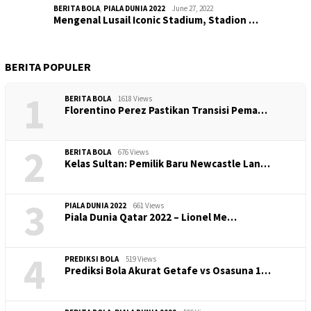
BERITA BOLA
,
PIALA DUNIA 2022
June 27, 2022
Mengenal Lusail Iconic Stadium, Stadion …
BERITA POPULER
1
BERITA BOLA
1618 Views
​Florentino Perez Pastikan Transisi Pema…
2
BERITA BOLA
676 Views
Kelas Sultan: Pemilik Baru Newcastle Lan…
3
PIALA DUNIA 2022
661 Views
Piala Dunia Qatar 2022 – Lionel Me…
4
PREDIKSI BOLA
519 Views
Prediksi Bola Akurat Getafe vs Osasuna 1…