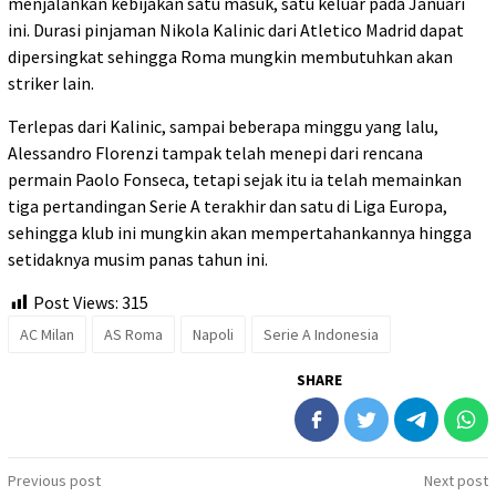
menjalankan kebijakan satu masuk, satu keluar pada Januari
ini. Durasi pinjaman Nikola Kalinic dari Atletico Madrid dapat
dipersingkat sehingga Roma mungkin membutuhkan akan
striker lain.
Terlepas dari Kalinic, sampai beberapa minggu yang lalu,
Alessandro Florenzi tampak telah menepi dari rencana
permain Paolo Fonseca, tetapi sejak itu ia telah memainkan
tiga pertandingan Serie A terakhir dan satu di Liga Europa,
sehingga klub ini mungkin akan mempertahankannya hingga
setidaknya musim panas tahun ini.
Post Views:
315
AC Milan
AS Roma
Napoli
Serie A Indonesia
SHARE
Post
Previous post
Next post