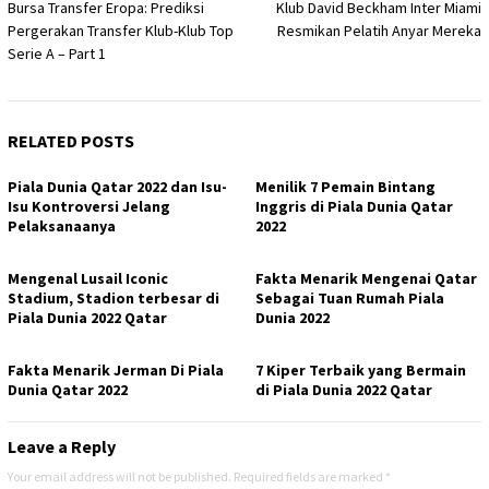
Bursa Transfer Eropa: Prediksi
Klub David Beckham Inter Miami
navigation
Pergerakan Transfer Klub-Klub Top
Resmikan Pelatih Anyar Mereka
Serie A – Part 1
RELATED POSTS
Piala Dunia Qatar 2022 dan Isu-
Menilik 7 Pemain Bintang
Isu Kontroversi Jelang
Inggris di Piala Dunia Qatar
Pelaksanaanya
2022
Mengenal Lusail Iconic
Fakta Menarik Mengenai Qatar
Stadium, Stadion terbesar di
Sebagai Tuan Rumah Piala
Piala Dunia 2022 Qatar
Dunia 2022
Fakta Menarik Jerman Di Piala
7 Kiper Terbaik yang Bermain
Dunia Qatar 2022
di Piala Dunia 2022 Qatar
Leave a Reply
Your email address will not be published.
Required fields are marked
*