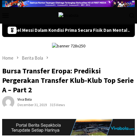
Skip
to
Mobile
content
Menu
onel Messi Dalam Kondisi Prima Secara Fisik Dan Mental Jelang Pe
🎖️
Home
Berita Bola
Bursa Transfer Eropa: Prediksi
Pergerakan Transfer Klub-Klub Top Serie
A – Part 2
Viva Bola
December 31, 2019
315 Views