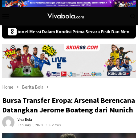
Skip
to
Mobile
content
Menu
el Messi Dalam Kondisi Prima Secara Fisik Dan Mental Jelang Pemb
🎖️
Home
Berita Bola
Bursa Transfer Eropa: Arsenal Berencana
Datangkan Jerome Boateng dari Munich
Viva Bola
January 3, 2020
306 Views