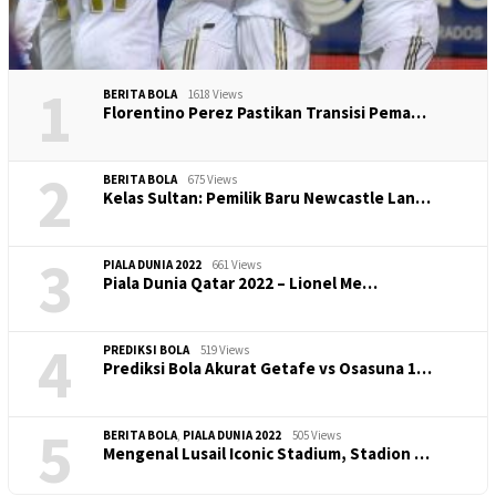
1
BERITA BOLA
1618 Views
​Florentino Perez Pastikan Transisi Pema…
2
BERITA BOLA
675 Views
Kelas Sultan: Pemilik Baru Newcastle Lan…
3
PIALA DUNIA 2022
661 Views
Piala Dunia Qatar 2022 – Lionel Me…
4
PREDIKSI BOLA
519 Views
Prediksi Bola Akurat Getafe vs Osasuna 1…
5
BERITA BOLA
,
PIALA DUNIA 2022
505 Views
Mengenal Lusail Iconic Stadium, Stadion …