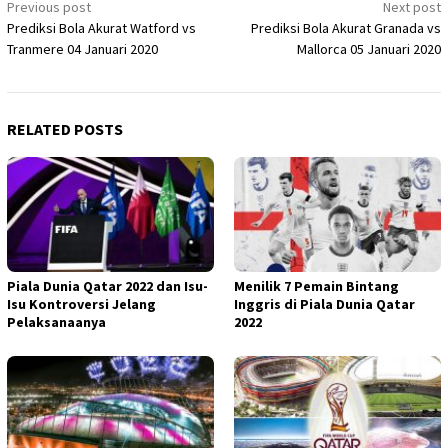
Post
Previous post
Next post
Prediksi Bola Akurat Watford vs
Prediksi Bola Akurat Granada vs
navigation
Tranmere 04 Januari 2020
Mallorca 05 Januari 2020
RELATED POSTS
Piala Dunia Qatar 2022 dan Isu-
Menilik 7 Pemain Bintang
Isu Kontroversi Jelang
Inggris di Piala Dunia Qatar
Pelaksanaanya
2022