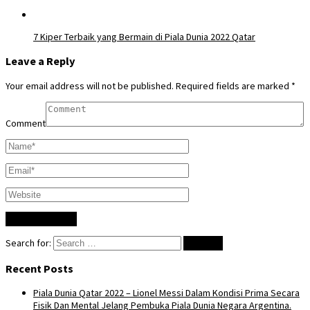
7 Kiper Terbaik yang Bermain di Piala Dunia 2022 Qatar
Leave a Reply
Your email address will not be published.
Required fields are marked
*
Comment
Search for:
Recent Posts
Piala Dunia Qatar 2022 – Lionel Messi Dalam Kondisi Prima Secara
Fisik Dan Mental Jelang Pembuka Piala Dunia Negara Argentina.