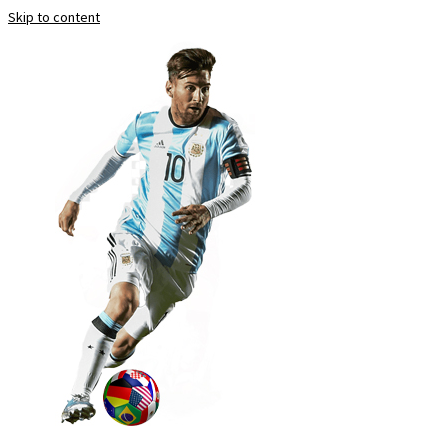
Skip to content