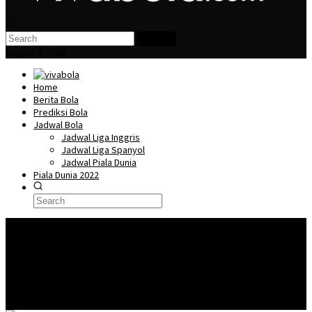
Search
August 9, 2026
Home
Berita Bola
Prediksi Bola
Jadwal Bola
Jadwal Liga Inggris
Jadwal Liga Spanyol
Jadwal Piala Dunia
Piala Dunia 2022
🎖️
Piala Dunia Qatar 2022 – Lionel Messi Dalam Kondisi Prima Secara Fisik
Dan Mental Jelang Pembuka Piala Dunia Negara Argentina.
Piala Dunia
Qatar 2022 dan Isu-Isu Kontroversi Jelang Pelaksanaanya
Menilik 7
Pemain Bintang Inggris di Piala Dunia Qatar 2022
Mengenal Lusail Iconic
Stadium, Stadion terbesar di Piala Dunia 2022 Qatar
Fakta Menarik
Mengenai Qatar Sebagai Tuan Rumah Piala Dunia 2022