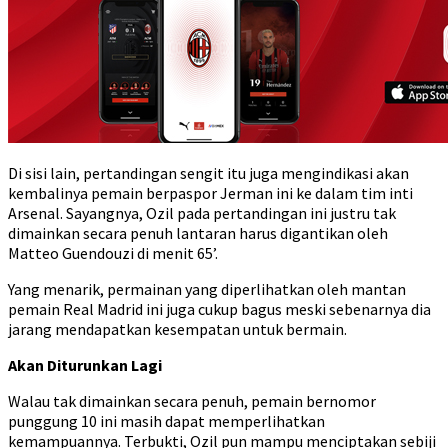
Di sisi lain, pertandingan sengit itu juga mengindikasi akan
kembalinya pemain berpaspor Jerman ini ke dalam tim inti
Arsenal. Sayangnya, Ozil pada pertandingan ini justru tak
dimainkan secara penuh lantaran harus digantikan oleh
Matteo Guendouzi di menit 65’.
Yang menarik, permainan yang diperlihatkan oleh mantan
pemain Real Madrid ini juga cukup bagus meski sebenarnya dia
jarang mendapatkan kesempatan untuk bermain.
Akan Diturunkan Lagi
Walau tak dimainkan secara penuh, pemain bernomor
punggung 10 ini masih dapat memperlihatkan
kemampuannya. Terbukti, Ozil pun mampu menciptakan sebiji