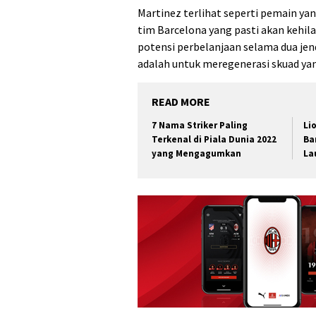
Martinez terlihat seperti pemain ya
tim Barcelona yang pasti akan kehi
potensi perbelanjaan selama dua jen
adalah untuk meregenerasi skuad yan
READ MORE
7 Nama Striker Paling
Li
Terkenal di Piala Dunia 2022
Ba
yang Mengagumkan
La