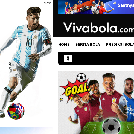
Skip
close
to
content
HOME
BERITA BOLA
PREDIKSI BOL
🎖️