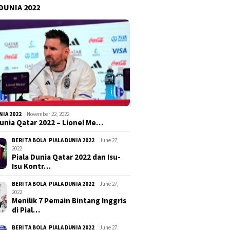
 DUNIA 2022
NIA 2022
November 22, 2022
Dunia Qatar 2022 – Lionel Me…
BERITA BOLA
,
PIALA DUNIA 2022
June 27,
2022
Piala Dunia Qatar 2022 dan Isu-
Isu Kontr…
BERITA BOLA
,
PIALA DUNIA 2022
June 27,
2022
Menilik 7 Pemain Bintang Inggris
di Pial…
BERITA BOLA
,
PIALA DUNIA 2022
June 27,