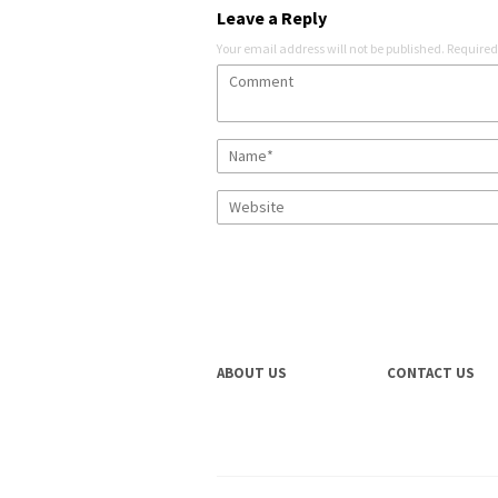
Leave a Reply
Your email address will not be published.
Required
ABOUT US
CONTACT US