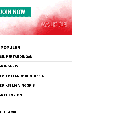
 POPULER
SIL PERTANDINGAN
GA INGGRIS
EMIER LEAGUE INDONESIA
EDIKSI LIGA INGGRIS
GA CHAMPION
A UTAMA