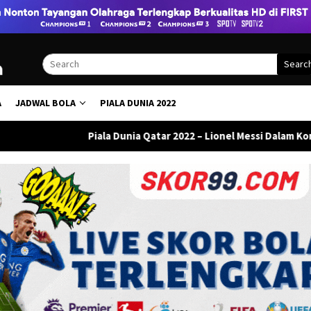
Searc
A
JADWAL BOLA
PIALA DUNIA 2022
Piala Dunia Qatar 2022 – Lionel Messi Dalam Kondisi Prima Secara