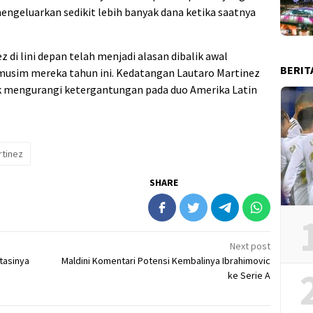
ngeluarkan sedikit lebih banyak dana ketika saatnya
z di lini depan telah menjadi alasan dibalik awal
BERIT
usim mereka tahun ini. Kedatangan Lautaro Martinez
k mengurangi ketergantungan pada duo Amerika Latin
rtinez
SHARE
Next post
tasinya
Maldini Komentari Potensi Kembalinya Ibrahimovic
ke Serie A