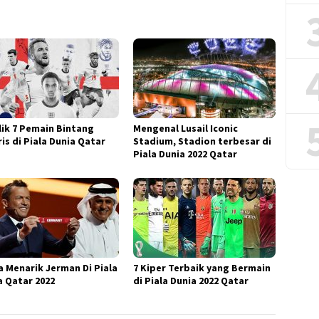
lik 7 Pemain Bintang
Mengenal Lusail Iconic
is di Piala Dunia Qatar
Stadium, Stadion terbesar di
Piala Dunia 2022 Qatar
a Menarik Jerman Di Piala
7 Kiper Terbaik yang Bermain
a Qatar 2022
di Piala Dunia 2022 Qatar