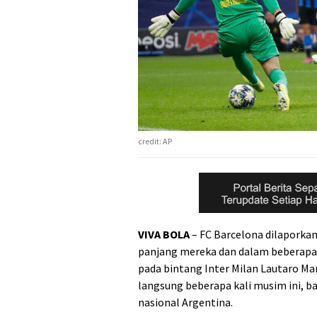
credit: AP
VIVA BOLA
– FC Barcelona dilaporkan
panjang mereka dan dalam beberapa p
pada bintang Inter Milan Lautaro Mart
langsung beberapa kali musim ini, b
nasional Argentina.