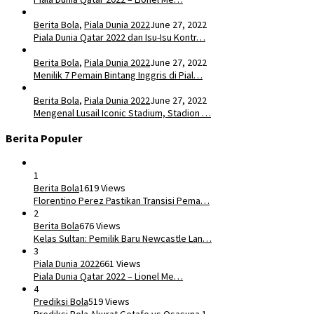
Berita Bola
,
Piala Dunia 2022
June 27, 2022
Piala Dunia Qatar 2022 dan Isu-Isu Kontr…
Berita Bola
,
Piala Dunia 2022
June 27, 2022
Menilik 7 Pemain Bintang Inggris di Pial…
Berita Bola
,
Piala Dunia 2022
June 27, 2022
Mengenal Lusail Iconic Stadium, Stadion …
Berita Populer
1
Berita Bola
1619 Views
​Florentino Perez Pastikan Transisi Pema…
2
Berita Bola
676 Views
Kelas Sultan: Pemilik Baru Newcastle Lan…
3
Piala Dunia 2022
661 Views
Piala Dunia Qatar 2022 – Lionel Me…
4
Prediksi Bola
519 Views