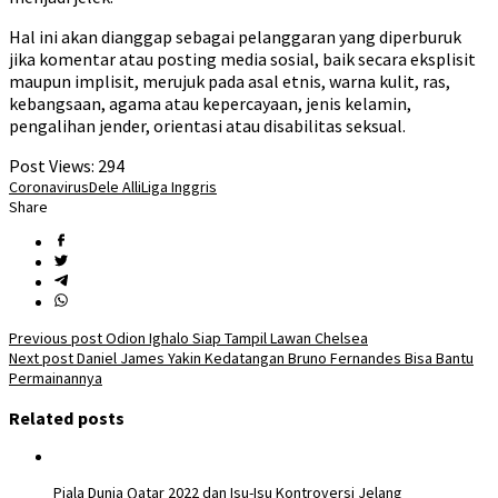
Hal ini akan dianggap sebagai pelanggaran yang diperburuk
jika komentar atau posting media sosial, baik secara eksplisit
maupun implisit, merujuk pada asal etnis, warna kulit, ras,
kebangsaan, agama atau kepercayaan, jenis kelamin,
pengalihan jender, orientasi atau disabilitas seksual.
Post Views:
294
Coronavirus
Dele Alli
Liga Inggris
Share
Post
Previous post
Odion Ighalo Siap Tampil Lawan Chelsea
Next post
Daniel James Yakin Kedatangan Bruno Fernandes Bisa Bantu
navigation
Permainannya
Related posts
Piala Dunia Qatar 2022 dan Isu-Isu Kontroversi Jelang