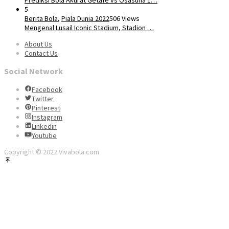
Prediksi Bola Akurat Getafe vs Osasuna 1…
5
Berita Bola
,
Piala Dunia 2022
506 Views
Mengenal Lusail Iconic Stadium, Stadion …
About Us
Contact Us
Social Network
Facebook
Twitter
Pinterest
Instagram
Linkedin
Youtube
Copyright © 2022 Vivabola.com