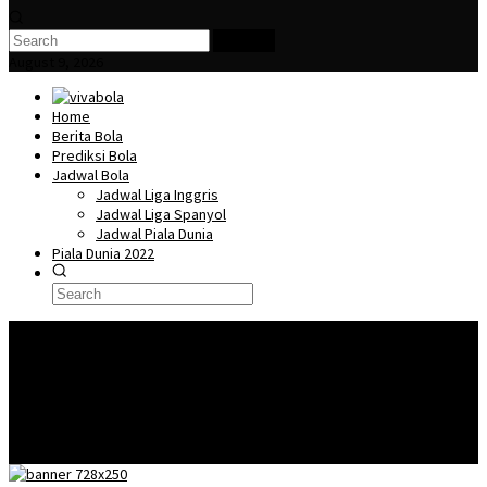
Search
August 9, 2026
Home
Berita Bola
Prediksi Bola
Jadwal Bola
Jadwal Liga Inggris
Jadwal Liga Spanyol
Jadwal Piala Dunia
Piala Dunia 2022
🎖️
Piala Dunia Qatar 2022 – Lionel Messi Dalam Kondisi Prima Secara Fisik
Dan Mental Jelang Pembuka Piala Dunia Negara Argentina.
Piala Dunia
Qatar 2022 dan Isu-Isu Kontroversi Jelang Pelaksanaanya
Menilik 7
Pemain Bintang Inggris di Piala Dunia Qatar 2022
Mengenal Lusail Iconic
Stadium, Stadion terbesar di Piala Dunia 2022 Qatar
Fakta Menarik
Mengenai Qatar Sebagai Tuan Rumah Piala Dunia 2022