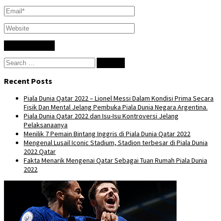
Search
for:
Recent Posts
Piala Dunia Qatar 2022 – Lionel Messi Dalam Kondisi Prima Secara
Fisik Dan Mental Jelang Pembuka Piala Dunia Negara Argentina.
Piala Dunia Qatar 2022 dan Isu-Isu Kontroversi Jelang
Pelaksanaanya
Menilik 7 Pemain Bintang Inggris di Piala Dunia Qatar 2022
Mengenal Lusail Iconic Stadium, Stadion terbesar di Piala Dunia
2022 Qatar
Fakta Menarik Mengenai Qatar Sebagai Tuan Rumah Piala Dunia
2022