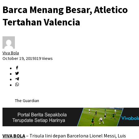
Barca Menang Besar, Atletico
Tertahan Valencia
Viva Bola
October 19, 2019
319 Views
The Guardian
VIVA BOLA
– Trisula lini depan Barcelona Lionel Messi, Luis