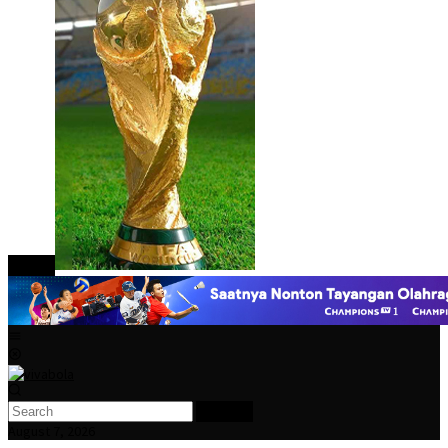
close
Mobile
Menu
Search
August 7, 2026