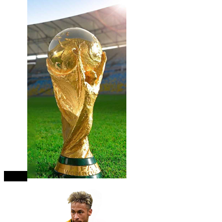
close