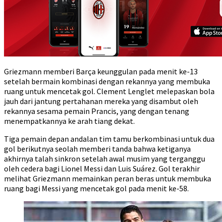
Griezmann memberi Barça keunggulan pada menit ke-13
setelah bermain kombinasi dengan rekannya yang membuka
ruang untuk mencetak gol. Clement Lenglet melepaskan bola
jauh dari jantung pertahanan mereka yang disambut oleh
rekannya sesama pemain Prancis, yang dengan tenang
menempatkannya ke arah tiang dekat.
Tiga pemain depan andalan tim tamu berkombinasi untuk dua
gol berikutnya seolah memberi tanda bahwa ketiganya
akhirnya talah sinkron setelah awal musim yang terganggu
oleh cedera bagi Lionel Messi dan Luis Suárez. Gol terakhir
melihat Griezmann memainkan peran beras untuk membuka
ruang bagi Messi yang mencetak gol pada menit ke-58.