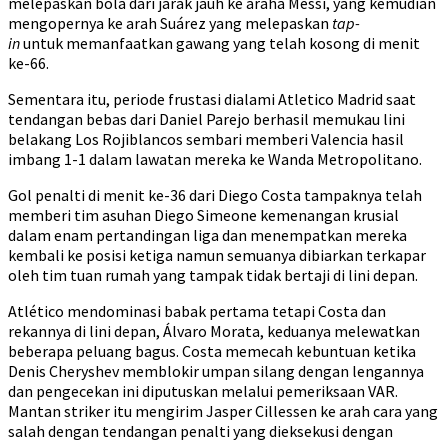
melepaskan bola dari jarak jauh ke araha Messi, yang kemudian
mengopernya ke arah Suárez yang melepaskan
tap-
in
untuk memanfaatkan gawang yang telah kosong di menit
ke-66.
Sementara itu, periode frustasi dialami Atletico Madrid saat
tendangan bebas dari Daniel Parejo berhasil memukau lini
belakang Los Rojiblancos sembari memberi Valencia hasil
imbang 1-1 dalam lawatan mereka ke Wanda Metropolitano.
Gol penalti di menit ke-36 dari Diego Costa tampaknya telah
memberi tim asuhan Diego Simeone kemenangan krusial
dalam enam pertandingan liga dan menempatkan mereka
kembali ke posisi ketiga namun semuanya dibiarkan terkapar
oleh tim tuan rumah yang tampak tidak bertaji di lini depan.
Atlético mendominasi babak pertama tetapi Costa dan
rekannya di lini depan, Álvaro Morata, keduanya melewatkan
beberapa peluang bagus. Costa memecah kebuntuan ketika
Denis Cheryshev memblokir umpan silang dengan lengannya
dan pengecekan ini diputuskan melalui pemeriksaan VAR.
Mantan striker itu mengirim Jasper Cillessen ke arah cara yang
salah dengan tendangan penalti yang dieksekusi dengan