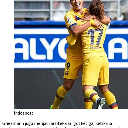
Indosport
Griezmann juga menjadi arsitek dari gol ketiga, ketika ia