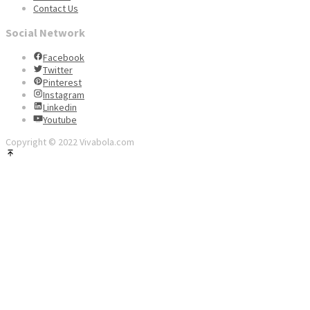
Contact Us
Social Network
Facebook
Twitter
Pinterest
Instagram
Linkedin
Youtube
Copyright © 2022 Vivabola.com