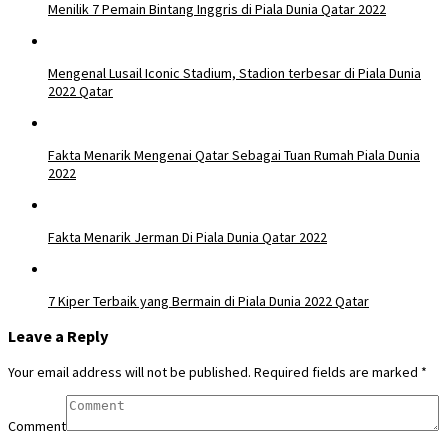
Menilik 7 Pemain Bintang Inggris di Piala Dunia Qatar 2022
Mengenal Lusail Iconic Stadium, Stadion terbesar di Piala Dunia
2022 Qatar
Fakta Menarik Mengenai Qatar Sebagai Tuan Rumah Piala Dunia
2022
Fakta Menarik Jerman Di Piala Dunia Qatar 2022
7 Kiper Terbaik yang Bermain di Piala Dunia 2022 Qatar
Leave a Reply
Your email address will not be published.
Required fields are marked
*
Comment