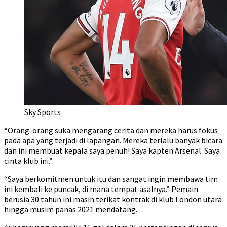
Sky Sports
“Orang-orang suka mengarang cerita dan mereka harus fokus
pada apa yang terjadi di lapangan. Mereka terlalu banyak bicara
dan ini membuat kepala saya penuh! Saya kapten Arsenal. Saya
cinta klub ini.”
“Saya berkomitmen untuk itu dan sangat ingin membawa tim
ini kembali ke puncak, di mana tempat asalnya.” Pemain
berusia 30 tahun ini masih terikat kontrak di klub London utara
hingga musim panas 2021 mendatang.