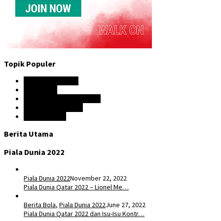
Topik Populer
Hasil Pertandingan
Liga Inggris
Premier League Indonesia
Prediksi Liga Inggris
Liga Champion
Berita Utama
Piala Dunia 2022
Piala Dunia 2022
November 22, 2022
Piala Dunia Qatar 2022 – Lionel Me…
Berita Bola
,
Piala Dunia 2022
June 27, 2022
Piala Dunia Qatar 2022 dan Isu-Isu Kontr…