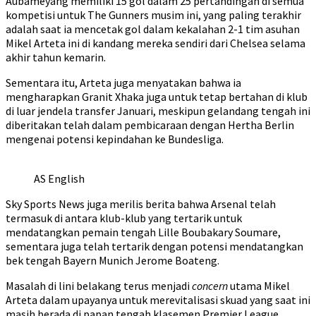
Aubameyang memiliki 15 gol dalam 25 pertandingan di semua
kompetisi untuk The Gunners musim ini, yang paling terakhir
adalah saat ia mencetak gol dalam kekalahan 2-1 tim asuhan
Mikel Arteta ini di kandang mereka sendiri dari Chelsea selama
akhir tahun kemarin.
Sementara itu, Arteta juga menyatakan bahwa ia
mengharapkan Granit Xhaka juga untuk tetap bertahan di klub
di luar jendela transfer Januari, meskipun gelandang tengah ini
diberitakan telah dalam pembicaraan dengan Hertha Berlin
mengenai potensi kepindahan ke Bundesliga.
AS English
Sky Sports News juga merilis berita bahwa Arsenal telah
termasuk di antara klub-klub yang tertarik untuk
mendatangkan pemain tengah Lille Boubakary Soumare,
sementara juga telah tertarik dengan potensi mendatangkan
bek tengah Bayern Munich Jerome Boateng.
Masalah di lini belakang terus menjadi
concern
utama Mikel
Arteta dalam upayanya untuk merevitalisasi skuad yang saat ini
masih berada di papan tengah klasemen Premier League.