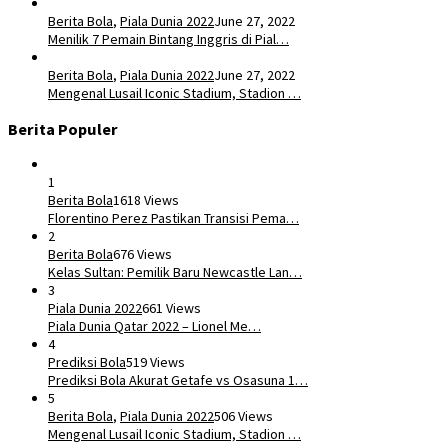
Berita Bola
,
Piala Dunia 2022
June 27, 2022
Menilik 7 Pemain Bintang Inggris di Pial…
Berita Bola
,
Piala Dunia 2022
June 27, 2022
Mengenal Lusail Iconic Stadium, Stadion …
Berita Populer
1
Berita Bola
1618 Views
​Florentino Perez Pastikan Transisi Pema…
2
Berita Bola
676 Views
Kelas Sultan: Pemilik Baru Newcastle Lan…
3
Piala Dunia 2022
661 Views
Piala Dunia Qatar 2022 – Lionel Me…
4
Prediksi Bola
519 Views
Prediksi Bola Akurat Getafe vs Osasuna 1…
5
Berita Bola
,
Piala Dunia 2022
506 Views
Mengenal Lusail Iconic Stadium, Stadion …