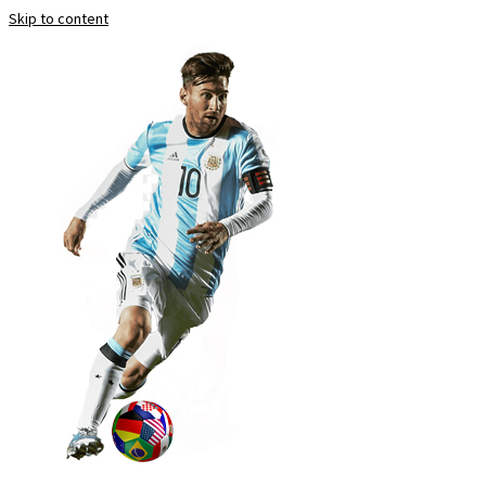
Skip to content