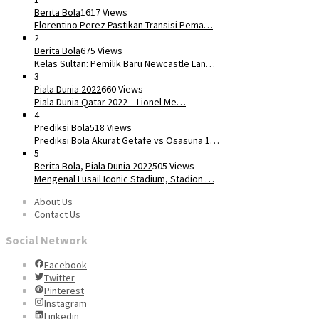
Berita Bola
1617 Views
​Florentino Perez Pastikan Transisi Pema…
2
Berita Bola
675 Views
Kelas Sultan: Pemilik Baru Newcastle Lan…
3
Piala Dunia 2022
660 Views
Piala Dunia Qatar 2022 – Lionel Me…
4
Prediksi Bola
518 Views
Prediksi Bola Akurat Getafe vs Osasuna 1…
5
Berita Bola
,
Piala Dunia 2022
505 Views
Mengenal Lusail Iconic Stadium, Stadion …
About Us
Contact Us
Social Network
Facebook
Twitter
Pinterest
Instagram
Linkedin