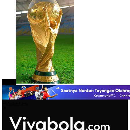
close
Mobile Menu