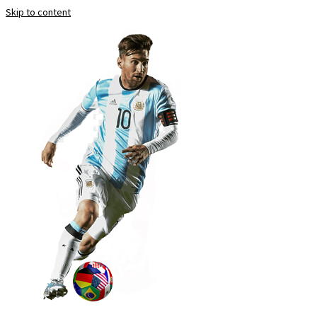
Skip to content