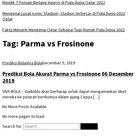
Menilik 7 Pemain Bintang Inggris di Piala Dunia Qatar 2022
Mengenal Lusail Iconic Stadium, Stadion terbesar di Piala Dunia 2022
Qatar
Fakta Menarik Mengenai Qatar Sebagai Tuan Rumah Piala Dunia 2022
Tag:
Parma vs Frosinone
Prediksi Bola
Viva Bola
December 5, 2019
Prediksi Bola Akurat Parma vs Frosinone 06 Desember
2019
VIVA BOLA – Gialloblu akan berharap untuk dapat mengamankan tiket
mereka ke putaran berikutnya dalam ajang Coppa […]
No More Posts Available.
No more pages to load.
Search for: